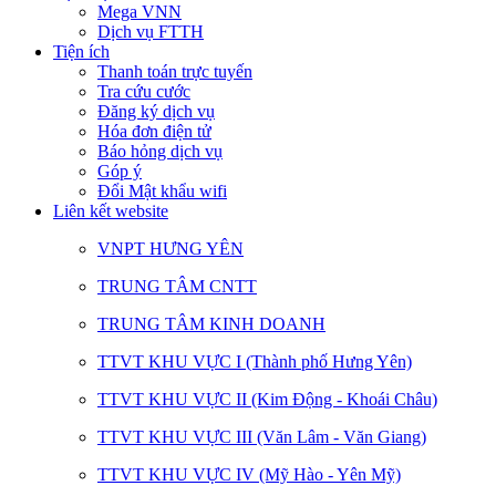
Mega VNN
Dịch vụ FTTH
Tiện ích
Thanh toán trực tuyến
Tra cứu cước
Đăng ký dịch vụ
Hóa đơn điện tử
Báo hỏng dịch vụ
Góp ý
Đổi Mật khẩu wifi
Liên kết website
VNPT HƯNG YÊN
TRUNG TÂM CNTT
TRUNG TÂM KINH DOANH
TTVT KHU VỰC I (Thành phố Hưng Yên)
TTVT KHU VỰC II (Kim Động - Khoái Châu)
TTVT KHU VỰC III (Văn Lâm - Văn Giang)
TTVT KHU VỰC IV (Mỹ Hào - Yên Mỹ)