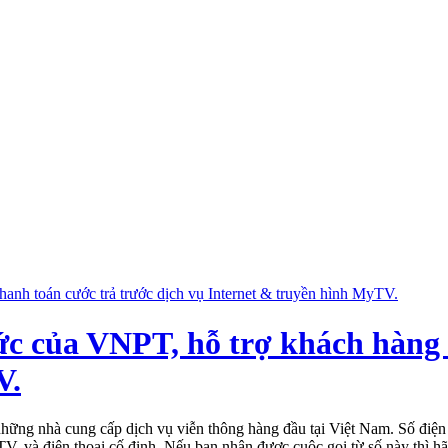
ức của VNPT, hỗ trợ khách hàng 
V.
hững nhà cung cấp dịch vụ viễn thông hàng đầu tại Việt Nam. Số điện t
, và điện thoại cố định. Nếu bạn nhận được cuộc gọi từ số này thì hã