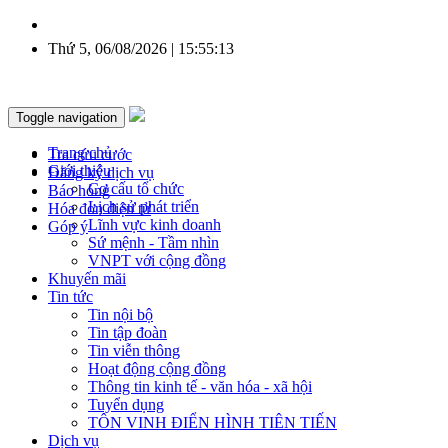
Thứ 5, 06/08/2026 | 15:55:14
Toggle navigation
Trang chủ
Tra cứu cước
Giới thiệu
Đăng ký dịch vụ
Cơ cấu tổ chức
Báo hỏng
Lịch sử phát triển
Hóa đơn điện tử
Lĩnh vực kinh doanh
Góp ý
Sứ mệnh - Tầm nhìn
VNPT với cộng đồng
Khuyến mãi
Tin tức
Tin nội bộ
Tin tập đoàn
Tin viễn thông
Hoạt động cộng đồng
Thông tin kinh tế - văn hóa - xã hội
Tuyển dụng
TÔN VINH ĐIỂN HÌNH TIÊN TIẾN
Dịch vụ