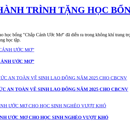
 HÀNH TRÌNH TẶNG HỌC BỔ
 học bổng "Chắp Cánh Ước Mơ" đã diễn ra trong không khí trang trọng
ng học tập.
CÁNH ƯỚC MƠ”
ỨC AN TOÀN VỆ SINH LAO ĐỘNG NĂM 2025 CHO CBCNV
ÁNH ƯỚC MƠ CHO HỌC SINH NGHÈO VƯỢT KHÓ