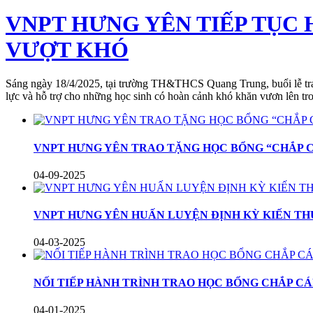
VNPT HƯNG YÊN TIẾP TỤC
VƯỢT KHÓ
Sáng ngày 18/4/2025, tại trường TH&THCS Quang Trung, buổi lễ trao
lực và hỗ trợ cho những học sinh có hoàn cảnh khó khăn vươn lên tro
VNPT HƯNG YÊN TRAO TẶNG HỌC BỔNG “CHẮP 
04-09-2025
VNPT HƯNG YÊN HUẤN LUYỆN ĐỊNH KỲ KIẾN TH
04-03-2025
NỐI TIẾP HÀNH TRÌNH TRAO HỌC BỔNG CHẮP C
04-01-2025