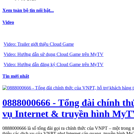
Xem toàn bộ tin nổi bật...
Video
Video: Trailer giới thiệu Cloud Game
Video: Hướng dẫn sử dụng Cloud Game trên MyTV
Video: Hướng dẫn đăng ký Cloud Game trên MyTV
Tin mới nhất
0888000666 - Tổng đài chính th
vụ Internet & truyền hình MyT
0888000666 là số tổng đài gọi ra chính thức của VNPT – một trong n
thiệu các dịch vụ của VNPT như Internet cáp quang, truyền hình MyTV