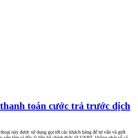
thanh toán cước trả trước dịch
hoại này được sử dụng gọi tới các khách hàng để tư vấn và giới
y yên tâm vì đây là liên hệ chính thức từ VNPT, không phải số cá