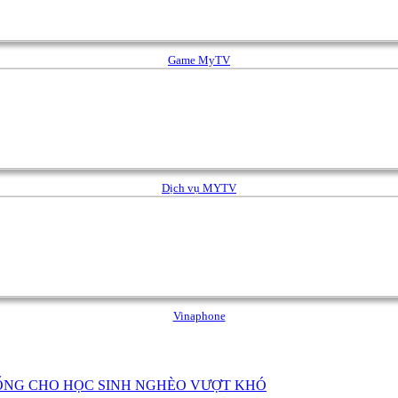
Game MyTV
Dịch vụ MYTV
Vinaphone