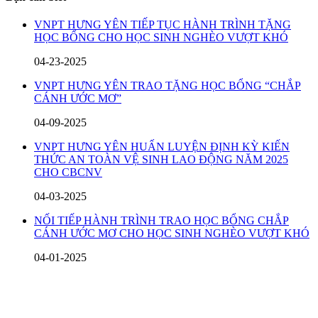
VNPT HƯNG YÊN TIẾP TỤC HÀNH TRÌNH TẶNG
HỌC BỔNG CHO HỌC SINH NGHÈO VƯỢT KHÓ
04-23-2025
VNPT HƯNG YÊN TRAO TẶNG HỌC BỔNG “CHẮP
CÁNH ƯỚC MƠ”
04-09-2025
VNPT HƯNG YÊN HUẤN LUYỆN ĐỊNH KỲ KIẾN
THỨC AN TOÀN VỆ SINH LAO ĐỘNG NĂM 2025
CHO CBCNV
04-03-2025
NỐI TIẾP HÀNH TRÌNH TRAO HỌC BỔNG CHẮP
CÁNH ƯỚC MƠ CHO HỌC SINH NGHÈO VƯỢT KHÓ
04-01-2025