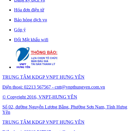
Hóa đơn điện tử
Báo hỏng dịch vụ
Góp ý
Đổi Mật khẩu wifi
TRUNG TÂM KDGP VNPT HƯNG YÊN
Điện thoại: 02213 567567 -
cntt@vnpthungyen.com.vn
© Copyright 2016, VNPT-HƯNG YÊN
Số 02, đường Nguyễn Lương Bằng, Phường Sơn Nam, Tỉnh Hưng
Yên
TRUNG TÂM KDGP VNPT HƯNG YÊN