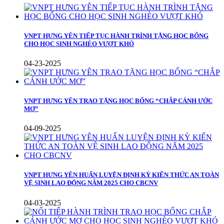
VNPT HƯNG YÊN TIẾP TỤC HÀNH TRÌNH TẶNG HỌC BỔNG
CHO HỌC SINH NGHÈO VƯỢT KHÓ
04-23-2025
VNPT HƯNG YÊN TRAO TẶNG HỌC BỔNG “CHẮP CÁNH ƯỚC
MƠ”
04-09-2025
VNPT HƯNG YÊN HUẤN LUYỆN ĐỊNH KỲ KIẾN THỨC AN TOÀN
VỆ SINH LAO ĐỘNG NĂM 2025 CHO CBCNV
04-03-2025