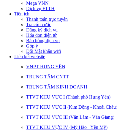
Mega VNN
Dịch vụ FTTH
Tiện ích
Thanh toán trực tuyến
Tra cứu cước
Đăng ký dịch vụ
Hóa đơn điện tử
Báo hỏng dịch vụ
Góp ý
Đổi Mật khẩu wifi
Liên kết website
VNPT HƯNG YÊN
TRUNG TÂM CNTT
TRUNG TÂM KINH DOANH
TTVT KHU VỰC I (Thành phố Hưng Yên)
TTVT KHU VỰC II (Kim Động - Khoái Châu)
TTVT KHU VỰC III (Văn Lâm - Văn Giang)
TTVT KHU VỰC IV (Mỹ Hào - Yên Mỹ)