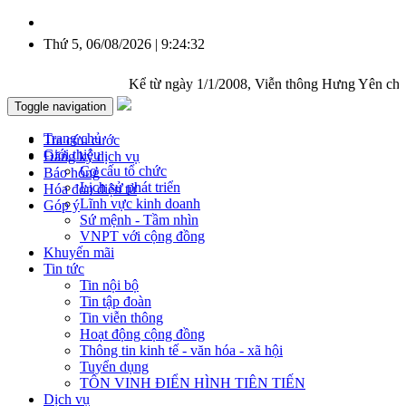
Thứ 5, 06/08/2026 | 9:24:32
Kể từ ngày 1/1/2008, Viễn thông Hưng Yên chính t
Toggle navigation
Trang chủ
Tra cứu cước
Giới thiệu
Đăng ký dịch vụ
Cơ cấu tổ chức
Báo hỏng
Lịch sử phát triển
Hóa đơn điện tử
Lĩnh vực kinh doanh
Góp ý
Sứ mệnh - Tầm nhìn
VNPT với cộng đồng
Khuyến mãi
Tin tức
Tin nội bộ
Tin tập đoàn
Tin viễn thông
Hoạt động cộng đồng
Thông tin kinh tế - văn hóa - xã hội
Tuyển dụng
TÔN VINH ĐIỂN HÌNH TIÊN TIẾN
Dịch vụ