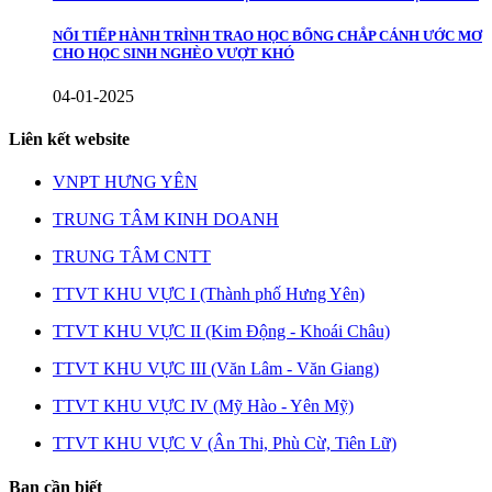
NỐI TIẾP HÀNH TRÌNH TRAO HỌC BỔNG CHẮP CÁNH ƯỚC MƠ
CHO HỌC SINH NGHÈO VƯỢT KHÓ
04-01-2025
Liên kết website
VNPT HƯNG YÊN
TRUNG TÂM KINH DOANH
TRUNG TÂM CNTT
TTVT KHU VỰC I (Thành phố Hưng Yên)
TTVT KHU VỰC II (Kim Động - Khoái Châu)
TTVT KHU VỰC III (Văn Lâm - Văn Giang)
TTVT KHU VỰC IV (Mỹ Hào - Yên Mỹ)
TTVT KHU VỰC V (Ân Thi, Phù Cừ, Tiên Lữ)
Bạn cần biết