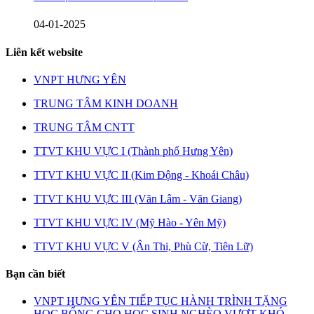
04-01-2025
Liên kết website
VNPT HƯNG YÊN
TRUNG TÂM KINH DOANH
TRUNG TÂM CNTT
TTVT KHU VỰC I (Thành phố Hưng Yên)
TTVT KHU VỰC II (Kim Động - Khoái Châu)
TTVT KHU VỰC III (Văn Lâm - Văn Giang)
TTVT KHU VỰC IV (Mỹ Hào - Yên Mỹ)
TTVT KHU VỰC V (Ân Thi, Phù Cừ, Tiên Lữ)
Bạn cần biết
VNPT HƯNG YÊN TIẾP TỤC HÀNH TRÌNH TẶNG
HỌC BỔNG CHO HỌC SINH NGHÈO VƯỢT KHÓ