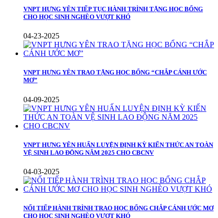
VNPT HƯNG YÊN TIẾP TỤC HÀNH TRÌNH TẶNG HỌC BỔNG
CHO HỌC SINH NGHÈO VƯỢT KHÓ
04-23-2025
VNPT HƯNG YÊN TRAO TẶNG HỌC BỔNG “CHẮP CÁNH ƯỚC
MƠ”
04-09-2025
VNPT HƯNG YÊN HUẤN LUYỆN ĐỊNH KỲ KIẾN THỨC AN TOÀN
VỆ SINH LAO ĐỘNG NĂM 2025 CHO CBCNV
04-03-2025
NỐI TIẾP HÀNH TRÌNH TRAO HỌC BỔNG CHẮP CÁNH ƯỚC MƠ
CHO HỌC SINH NGHÈO VƯỢT KHÓ