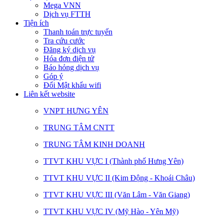
Mega VNN
Dịch vụ FTTH
Tiện ích
Thanh toán trực tuyến
Tra cứu cước
Đăng ký dịch vụ
Hóa đơn điện tử
Báo hỏng dịch vụ
Góp ý
Đổi Mật khẩu wifi
Liên kết website
VNPT HƯNG YÊN
TRUNG TÂM CNTT
TRUNG TÂM KINH DOANH
TTVT KHU VỰC I (Thành phố Hưng Yên)
TTVT KHU VỰC II (Kim Động - Khoái Châu)
TTVT KHU VỰC III (Văn Lâm - Văn Giang)
TTVT KHU VỰC IV (Mỹ Hào - Yên Mỹ)