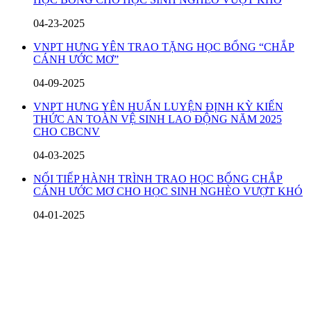
04-23-2025
VNPT HƯNG YÊN TRAO TẶNG HỌC BỔNG “CHẮP
CÁNH ƯỚC MƠ”
04-09-2025
VNPT HƯNG YÊN HUẤN LUYỆN ĐỊNH KỲ KIẾN
THỨC AN TOÀN VỆ SINH LAO ĐỘNG NĂM 2025
CHO CBCNV
04-03-2025
NỐI TIẾP HÀNH TRÌNH TRAO HỌC BỔNG CHẮP
CÁNH ƯỚC MƠ CHO HỌC SINH NGHÈO VƯỢT KHÓ
04-01-2025