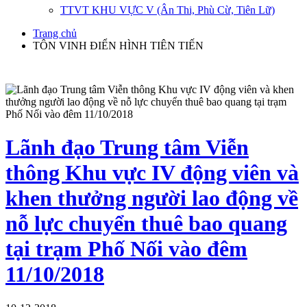
TTVT KHU VỰC V (Ân Thi, Phù Cừ, Tiên Lữ)
Trang chủ
TÔN VINH ĐIỂN HÌNH TIÊN TIẾN
Lãnh đạo Trung tâm Viễn
thông Khu vực IV động viên và
khen thưởng người lao động về
nỗ lực chuyển thuê bao quang
tại trạm Phố Nối vào đêm
11/10/2018