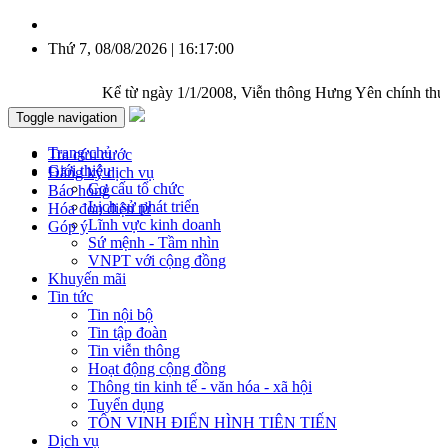
Thứ 7, 08/08/2026 | 16:17:01
Kể từ ngày 1/1/2008, Viễn thông Hưng Yên chính thức đượ
Toggle navigation
Trang chủ
Tra cứu cước
Giới thiệu
Đăng ký dịch vụ
Cơ cấu tổ chức
Báo hỏng
Lịch sử phát triển
Hóa đơn điện tử
Lĩnh vực kinh doanh
Góp ý
Sứ mệnh - Tầm nhìn
VNPT với cộng đồng
Khuyến mãi
Tin tức
Tin nội bộ
Tin tập đoàn
Tin viễn thông
Hoạt động cộng đồng
Thông tin kinh tế - văn hóa - xã hội
Tuyển dụng
TÔN VINH ĐIỂN HÌNH TIÊN TIẾN
Dịch vụ