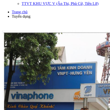
TTVT KHU VỰC V (Ân Thi, Phù Cừ, Tiên Lữ)
Trang chủ
Tuyển dụng