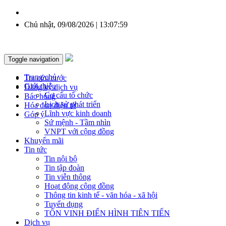
Chủ nhật, 09/08/2026 | 13:08:01
Toggle navigation
Trang chủ
Tra cứu cước
Giới thiệu
Đăng ký dịch vụ
Cơ cấu tổ chức
Báo hỏng
Lịch sử phát triển
Hóa đơn điện tử
Lĩnh vực kinh doanh
Góp ý
Sứ mệnh - Tầm nhìn
VNPT với cộng đồng
Khuyến mãi
Tin tức
Tin nội bộ
Tin tập đoàn
Tin viễn thông
Hoạt động cộng đồng
Thông tin kinh tế - văn hóa - xã hội
Tuyển dụng
TÔN VINH ĐIỂN HÌNH TIÊN TIẾN
Dịch vụ