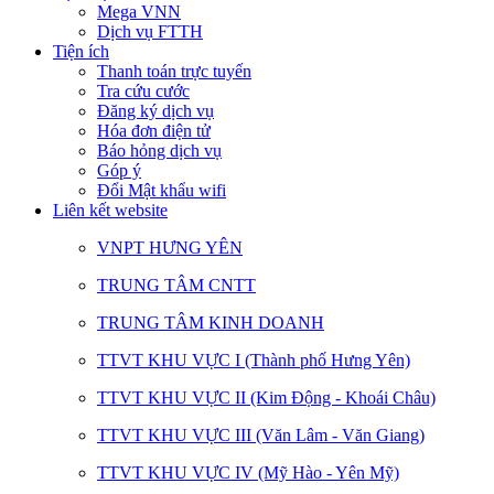
Mega VNN
Dịch vụ FTTH
Tiện ích
Thanh toán trực tuyến
Tra cứu cước
Đăng ký dịch vụ
Hóa đơn điện tử
Báo hỏng dịch vụ
Góp ý
Đổi Mật khẩu wifi
Liên kết website
VNPT HƯNG YÊN
TRUNG TÂM CNTT
TRUNG TÂM KINH DOANH
TTVT KHU VỰC I (Thành phố Hưng Yên)
TTVT KHU VỰC II (Kim Động - Khoái Châu)
TTVT KHU VỰC III (Văn Lâm - Văn Giang)
TTVT KHU VỰC IV (Mỹ Hào - Yên Mỹ)