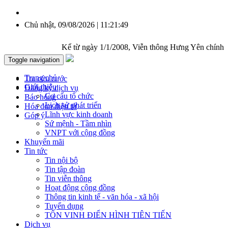
Chủ nhật, 09/08/2026 | 11:21:50
Kể từ ngày 1/1/2008, Viễn thông Hưng Yên chính thức
Toggle navigation
Trang chủ
Tra cứu cước
Giới thiệu
Đăng ký dịch vụ
Cơ cấu tổ chức
Báo hỏng
Lịch sử phát triển
Hóa đơn điện tử
Lĩnh vực kinh doanh
Góp ý
Sứ mệnh - Tầm nhìn
VNPT với cộng đồng
Khuyến mãi
Tin tức
Tin nội bộ
Tin tập đoàn
Tin viễn thông
Hoạt động cộng đồng
Thông tin kinh tế - văn hóa - xã hội
Tuyển dụng
TÔN VINH ĐIỂN HÌNH TIÊN TIẾN
Dịch vụ