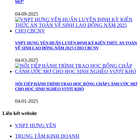
MƠ”
04-09-2025
VNPT HƯNG YÊN HUẤN LUYỆN ĐỊNH KỲ KIẾN THỨC AN TOÀN
VỆ SINH LAO ĐỘNG NĂM 2025 CHO CBCNV
04-03-2025
NỐI TIẾP HÀNH TRÌNH TRAO HỌC BỔNG CHẮP CÁNH ƯỚC MƠ
CHO HỌC SINH NGHÈO VƯỢT KHÓ
04-01-2025
Liên kết website
VNPT HƯNG YÊN
TRUNG TÂM KINH DOANH