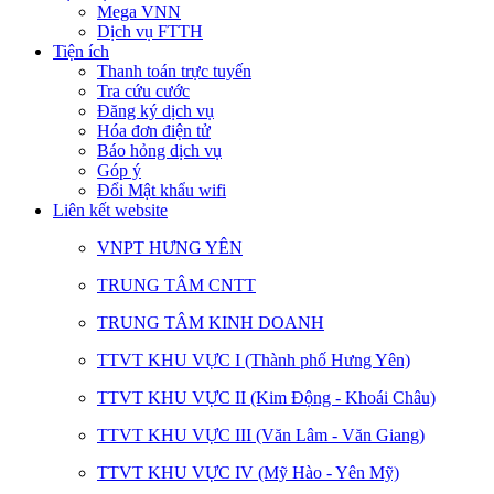
Mega VNN
Dịch vụ FTTH
Tiện ích
Thanh toán trực tuyến
Tra cứu cước
Đăng ký dịch vụ
Hóa đơn điện tử
Báo hỏng dịch vụ
Góp ý
Đổi Mật khẩu wifi
Liên kết website
VNPT HƯNG YÊN
TRUNG TÂM CNTT
TRUNG TÂM KINH DOANH
TTVT KHU VỰC I (Thành phố Hưng Yên)
TTVT KHU VỰC II (Kim Động - Khoái Châu)
TTVT KHU VỰC III (Văn Lâm - Văn Giang)
TTVT KHU VỰC IV (Mỹ Hào - Yên Mỹ)