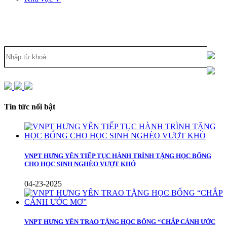
Tin tức nổi bật
VNPT HƯNG YÊN TIẾP TỤC HÀNH TRÌNH TẶNG HỌC BỔNG
CHO HỌC SINH NGHÈO VƯỢT KHÓ
04-23-2025
VNPT HƯNG YÊN TRAO TẶNG HỌC BỔNG “CHẮP CÁNH ƯỚC