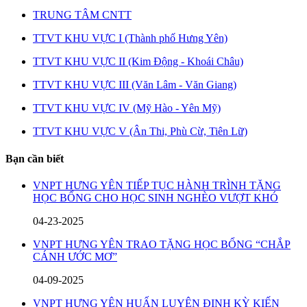
TRUNG TÂM CNTT
TTVT KHU VỰC I (Thành phố Hưng Yên)
TTVT KHU VỰC II (Kim Động - Khoái Châu)
TTVT KHU VỰC III (Văn Lâm - Văn Giang)
TTVT KHU VỰC IV (Mỹ Hào - Yên Mỹ)
TTVT KHU VỰC V (Ân Thi, Phù Cừ, Tiên Lữ)
Bạn cần biết
VNPT HƯNG YÊN TIẾP TỤC HÀNH TRÌNH TẶNG
HỌC BỔNG CHO HỌC SINH NGHÈO VƯỢT KHÓ
04-23-2025
VNPT HƯNG YÊN TRAO TẶNG HỌC BỔNG “CHẮP
CÁNH ƯỚC MƠ”
04-09-2025
VNPT HƯNG YÊN HUẤN LUYỆN ĐỊNH KỲ KIẾN