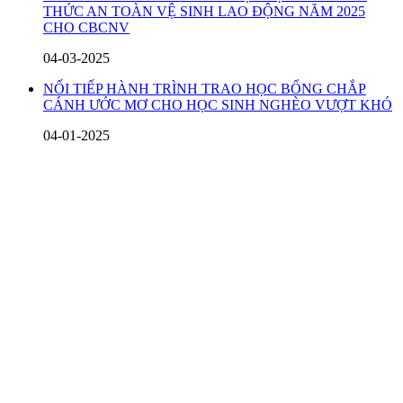
THỨC AN TOÀN VỆ SINH LAO ĐỘNG NĂM 2025
CHO CBCNV
04-03-2025
NỐI TIẾP HÀNH TRÌNH TRAO HỌC BỔNG CHẮP
CÁNH ƯỚC MƠ CHO HỌC SINH NGHÈO VƯỢT KHÓ
04-01-2025