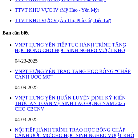
TTVT KHU VỰC IV (Mỹ Hào - Yên Mỹ)
TTVT KHU VỰC V (Ân Thi, Phù Cừ, Tiên Lữ)
Bạn cần biết
VNPT HƯNG YÊN TIẾP TỤC HÀNH TRÌNH TẶNG
HỌC BỔNG CHO HỌC SINH NGHÈO VƯỢT KHÓ
04-23-2025
VNPT HƯNG YÊN TRAO TẶNG HỌC BỔNG “CHẮP
CÁNH ƯỚC MƠ”
04-09-2025
VNPT HƯNG YÊN HUẤN LUYỆN ĐỊNH KỲ KIẾN
THỨC AN TOÀN VỆ SINH LAO ĐỘNG NĂM 2025
CHO CBCNV
04-03-2025
NỐI TIẾP HÀNH TRÌNH TRAO HỌC BỔNG CHẮP
CÁNH ƯỚC MƠ CHO HỌC SINH NGHÈO VƯỢT KHÓ