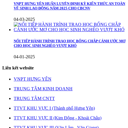
VNPT HƯNG YÊN HUẤN LUYỆN ĐỊNH KỲ KIẾN THỨC AN TOÀN
VỆ SINH LAO ĐỘNG NĂM 2025 CHO CBCNV
04-03-2025
NỐI TIẾP HÀNH TRÌNH TRAO HỌC BỔNG CHẮP CÁNH ƯỚC MƠ
CHO HỌC SINH NGHÈO VƯỢT KHÓ
04-01-2025
Liên kết website
VNPT HƯNG YÊN
TRUNG TÂM KINH DOANH
TRUNG TÂM CNTT
TTVT KHU VỰC I (Thành phố Hưng Yên)
TTVT KHU VỰC II (Kim Động - Khoái Châu)
TTVT KHU VỰC III (Văn Lâm - Văn Giang)