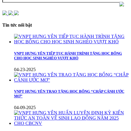
Tin tức nổi bật
VNPT HƯNG YÊN TIẾP TỤC HÀNH TRÌNH TẶNG HỌC BỔNG
CHO HỌC SINH NGHÈO VƯỢT KHÓ
04-23-2025
VNPT HƯNG YÊN TRAO TẶNG HỌC BỔNG “CHẮP CÁNH ƯỚC
MƠ”
04-09-2025