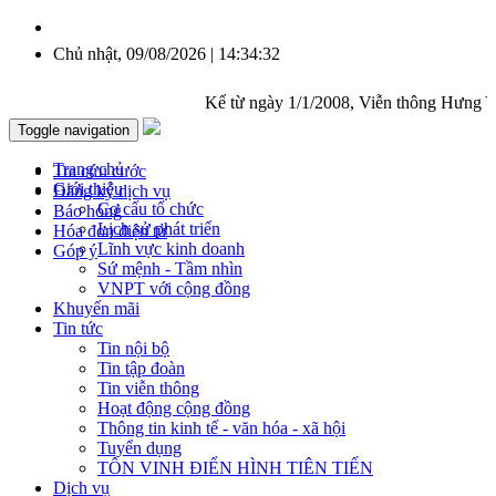
Chủ nhật, 09/08/2026 | 14:34:33
Kể từ ngày 1/1/2008, Viễn thông Hưng Yên c
Toggle navigation
Trang chủ
Tra cứu cước
Giới thiệu
Đăng ký dịch vụ
Cơ cấu tổ chức
Báo hỏng
Lịch sử phát triển
Hóa đơn điện tử
Lĩnh vực kinh doanh
Góp ý
Sứ mệnh - Tầm nhìn
VNPT với cộng đồng
Khuyến mãi
Tin tức
Tin nội bộ
Tin tập đoàn
Tin viễn thông
Hoạt động cộng đồng
Thông tin kinh tế - văn hóa - xã hội
Tuyển dụng
TÔN VINH ĐIỂN HÌNH TIÊN TIẾN
Dịch vụ