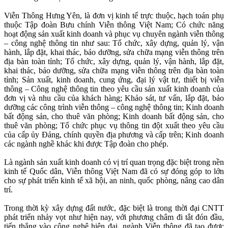
Viễn Thông Hưng Yên, là đơn vị kinh tế trực thuộc, hạch toán phụ
thuộc Tập đoàn Bưu chính Viễn thông Việt Nam; Có chức năng
hoạt động sản xuất kinh doanh và phục vụ chuyên ngành viễn thông
– công nghệ thông tin như sau: Tổ chức, xây dựng, quản lý, vận
hành, lắp đặt, khai thác, bảo dưỡng, sửa chữa mạng viễn thông trên
địa bàn toàn tỉnh; Tổ chức, xây dựng, quản lý, vận hành, lắp đặt,
khai thác, bảo dưỡng, sửa chữa mạng viễn thông trên địa bàn toàn
tỉnh; Sản xuất, kinh doanh, cung ứng, đại lý vật tư, thiết bị viễn
thông – Công nghệ thông tin theo yêu cầu sản xuất kinh doanh của
đơn vị và nhu cầu của khách hàng; Khảo sát, tư vấn, lắp đặt, bảo
dưỡng các công trình viễn thông – công nghệ thông tin; Kinh doanh
bất động sản, cho thuê văn phòng; Kinh doanh bất động sản, cho
thuê văn phòng; Tổ chức phục vụ thông tin đột xuất theo yêu cầu
của cấp ủy Đảng, chính quyền địa phương và cấp trên; Kinh doanh
các ngành nghề khác khi được Tập đoàn cho phép.
Là ngành sản xuất kinh doanh có vị trí quan trọng đặc biệt trong nền
kinh tế Quốc dân, Viễn thông Việt Nam đã có sự đóng góp to lớn
cho sự phát triển kinh tế xã hội, an ninh, quốc phòng, nâng cao dân
trí.
Trong thời kỳ xây dựng đất nước, đặc biệt là trong thời đại CNTT
phát triển nhảy vọt như hiện nay, với phương châm đi tắt đón đầu,
tiến thẳng vào công nghệ hiện đại, ngành Viễn thông đã tạo được