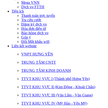
Mega VNN
Dịch vụ FTTH
Tiện ích
Thanh toán trực tuyến
Tra cứu cước
Đăng ký dịch vụ
Hóa đơn điện tử
Báo hỏng dịch vụ
Góp ý
Đổi Mật khẩu wifi
Liên kết website
VNPT HƯNG YÊN
TRUNG TÂM CNTT
TRUNG TÂM KINH DOANH
TTVT KHU VỰC I (Thành phố Hưng Yên)
TTVT KHU VỰC II (Kim Động - Khoái Châu)
TTVT KHU VỰC III (Văn Lâm - Văn Giang)
TTVT KHU VỰC IV (Mỹ Hào - Yên Mỹ)