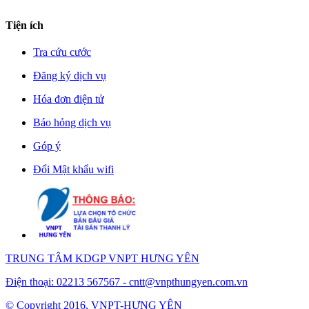
Tiện ích
Tra cứu cước
Đăng ký dịch vụ
Hóa đơn điện tử
Báo hỏng dịch vụ
Góp ý
Đổi Mật khẩu wifi
TRUNG TÂM KDGP VNPT HƯNG YÊN
Điện thoại: 02213 567567 -
cntt@vnpthungyen.com.vn
© Copyright 2016, VNPT-HƯNG YÊN