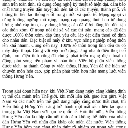
sinh trên toàn tỉnh, sử dụng công nghệ kỹ thuật số hiện đại, đảm bảo
chất lượng truyền dẫn tuyệt đối đến tất cả các huyện, thành phố, và
thông tin liên lạc thông suốt trong nước và quốc tế. Mạng ngoại vi
cũng không ngừng mở rộng, mạng cáp quang thuê bao từ dung
lượng nhỏ cáp treo, nay dung lượng cáp đã được tăng lên đến tận
các thôn xóm. Ở trong nội thị xã và các thị trấn, mạng cáp đã đến
được 100% thôn xóm, đáp ứng yêu cầu lắp đặt điện thoại cố định
cho nhân dân. Đặc biệt số máy ở khu vực nông nghiệp nông thôn
lên khá nhanh. Cũng đến nay, 100% số thôn trong tỉnh đều đã có
máy điện thoại. Cùng với việc mở rộng, tăng nhanh điện thoại cố
định, bưu điện tỉnh cũng đã chú ý phát triển mạng điện thoại di
động, phủ sóng trên phạm vi toàn tỉnh. Việc bộ phận viễn thông
được tách ra thành Công ty viễn thông Hưng Yên đã thể hiện sự
chuyên môn hóa cao, góp phần phát triển hơn nữa mạng lưới viễn
thông Hưng Yên.
Trong giai đoạn hiện nay, khi Việt Nam đang ngày càng khẳng định
vị thế của mình trên Thế giới, khi mối liên kết, giao lưu giữa Việt
Nam và các nước trên thế giới đang ngày càng được thắt chặt, thì
Viễn thông Hưng Yên càng trở thành một mắt xích liên lạc quan
trọng giữa Việt Nam với bạn bè quốc tế. Hơn thế nữa, Viễn thông
Hưng Yên còn là nhịp cầu nối tình cảm không thể thiếu của nhân
dân Hưng Yên với nhân dân khắp các miền đất nước. Viễn thông
Hưng Yên hôm nay càng nhận thức rõ nhiệm vụ trọng yếu trong