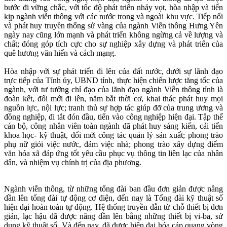
bước đi vững chắc, với tốc độ phát triển nhảy vọt, hòa nhập và tiến
kịp ngành viễn thông với các nước trong và ngoài khu vực. Tiếp nối
và phát huy truyền thống sử vàng của ngành Viễn thông Hưng Yên
ngày nay cũng lớn mạnh và phát triển không ngừng cả về lượng và
chất; đóng góp tích cực cho sự nghiệp xây dựng và phát triển của
quê hương văn hiến và cách mạng.
Hòa nhập với sự phát triển đi lên của đất nước, dưới sự lãnh đạo
trực tiếp của Tỉnh ủy, UBND tỉnh, thực hiện chiến lược tăng tốc của
ngành, với tư tưởng chỉ đạo của lãnh đạo ngành Viễn thông tỉnh là
đoàn kết, đổi mới đi lên, nắm bắt thời cơ, khai thác phát huy mọi
nguồn lực, nội lực; tranh thủ sự hợp tác giúp đỡ của trung ương và
đồng nghiệp, đi tắt đón đầu, tiến vào công nghiệp hiện đại. Tập thể
cán bộ, công nhân viên toàn ngành đã phát huy sáng kiến, cải tiến
khoa học- kỹ thuật, đổi mới công tác quản lý sản xuất; phong trào
phụ nữ giỏi việc nước, đảm việc nhà; phong trào xây dựng điểm
văn hóa xã đáp ứng tốt yêu cầu phục vụ thông tin liên lạc của nhân
dân, và nhiệm vụ chính trị của địa phương.
Ngành viễn thông, từ những tổng đài ban đầu đơn giản được nâng
dần lên tổng đài tự động cơ điện, đến nay là Tổng đài kỹ thuật số
hiện đại hoàn toàn tự động. Hệ thống truyền dẫn từ chỗ thiết bị đơn
giản, lạc hậu đã được nâng dần lên bằng những thiết bị vi-ba, sử
dụng kỹ thuật số. Và đến nay, đã được hiện đại hóa cáp quang vòng