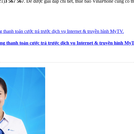
21)
3 567 567
. Để được giải đáp chi tiết, thuê bao VinaPhone cũng có 
ng thanh toán cước trả trước dịch vụ Internet & truyền hình My