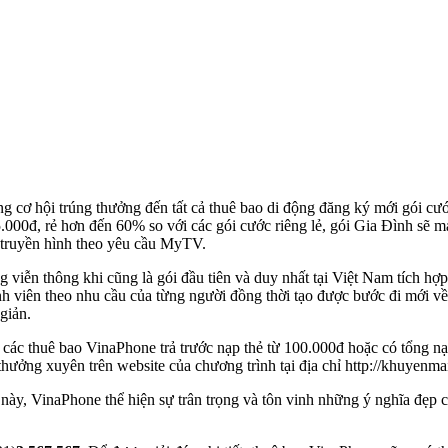
 cơ hội trúng thưởng đến tất cả thuê bao di động đăng ký mới gói cước
35.000đ, rẻ hơn đến 60% so với các gói cước riêng lẻ, gói Gia Đình sẽ m
 truyền hình theo yêu cầu MyTV.
 viễn thông khi cũng là gói đầu tiên và duy nhất tại Việt Nam tích hợp
nh viên theo nhu cầu của từng người đồng thời tạo được bước đi mới v
giản.
o các thuê bao VinaPhone trả trước nạp thẻ từ 100.000đ hoặc có tổng n
hưởng xuyên trên website của chương trình tại địa chỉ http://khuyenm
ày, VinaPhone thể hiện sự trân trọng và tôn vinh những ý nghĩa đẹp củ