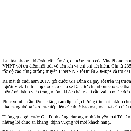
Lan tỏa không khí đoàn viên ấm áp, chương trình của VinaPhone mang
VNPT với ưu điểm nổi trội về tiện ích và chi phí tiết kiệm. Chỉ từ 2
tốc độ cao cùng đường truyền FiberVNN tối thiểu 20Mbps và ưu đãi
Ra mắt từ cuối năm 2017, gói cước Gia Đình đã gây sốt trên thị trường
người Việt. Tính năng độc đáo chia sẻ Data từ chủ nhóm cho các thà
thêm/bớt thành viên trong nhóm, khách hàng chỉ cần vài thao tác đơn 
Phục vụ nhu cầu liên lạc tăng cao dịp Tết, chương trình còn dành ch
nhà mạng thông báo trực tiếp đến các thuê bao may mắn và cập nhật t
Thông qua gói cước Gia Đình cùng chương trình khuyến mại Tết lần n
những lời chúc an khang, thịnh vượng tới mọi khách hàng.