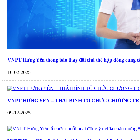
VNPT Hưng Yên thông báo thay đổi chủ thể hợp đồng cung cấ
10-02-2025
VNPT HƯNG YÊN – THÁI BÌNH TỔ CHỨC CHƯƠNG TR
09-12-2025