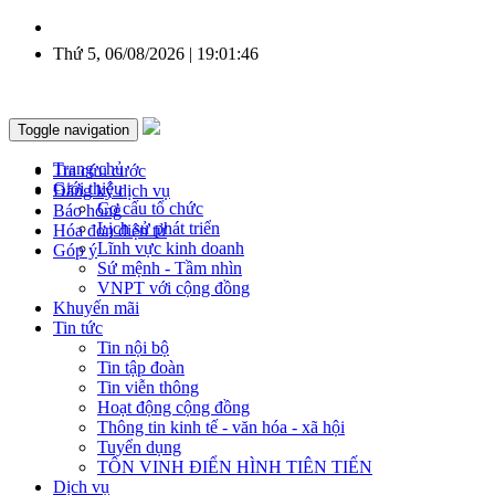
Thứ 5, 06/08/2026 | 19:01:47
Toggle navigation
Trang chủ
Tra cứu cước
Giới thiệu
Đăng ký dịch vụ
Cơ cấu tổ chức
Báo hỏng
Lịch sử phát triển
Hóa đơn điện tử
Lĩnh vực kinh doanh
Góp ý
Sứ mệnh - Tầm nhìn
VNPT với cộng đồng
Khuyến mãi
Tin tức
Tin nội bộ
Tin tập đoàn
Tin viễn thông
Hoạt động cộng đồng
Thông tin kinh tế - văn hóa - xã hội
Tuyển dụng
TÔN VINH ĐIỂN HÌNH TIÊN TIẾN
Dịch vụ