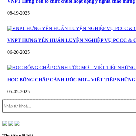
VNPT Hưng Yên tổ chức chuỗi hoạt động ý nghĩa chào mừng
08-19-2025
VNPT HƯNG YÊN HUẤN LUYỆN NGHIỆP VỤ PCCC & C
06-20-2025
HỌC BỔNG CHẮP CÁNH ƯỚC MƠ – VIẾT TIẾP NHỮNG
05-05-2025
Tin tức nổi bật