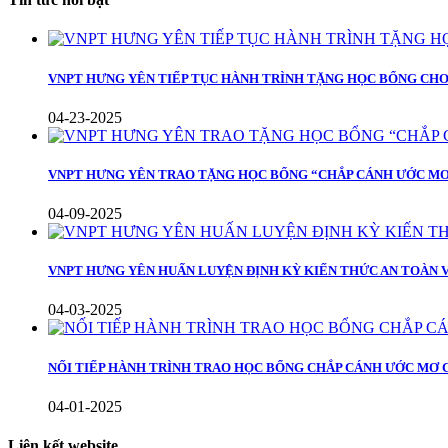
VNPT HƯNG YÊN TIẾP TỤC HÀNH TRÌNH TẶNG HỌC BỔNG CH
04-23-2025
VNPT HƯNG YÊN TRAO TẶNG HỌC BỔNG “CHẮP CÁNH ƯỚC M
04-09-2025
VNPT HƯNG YÊN HUẤN LUYỆN ĐỊNH KỲ KIẾN THỨC AN TOÀN V
04-03-2025
NỐI TIẾP HÀNH TRÌNH TRAO HỌC BỔNG CHẮP CÁNH ƯỚC MƠ
04-01-2025
Liên kết website