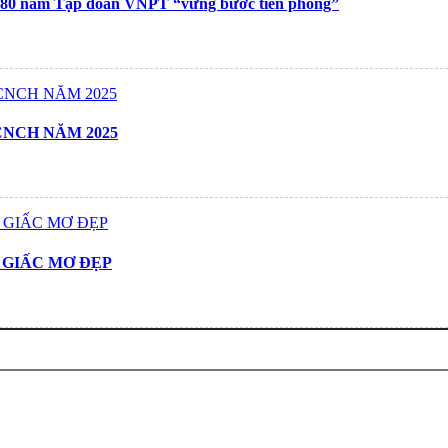
 80 năm Tập đoàn VNPT “vững bước tiên phong”
NCH NĂM 2025
 GIẤC MƠ ĐẸP