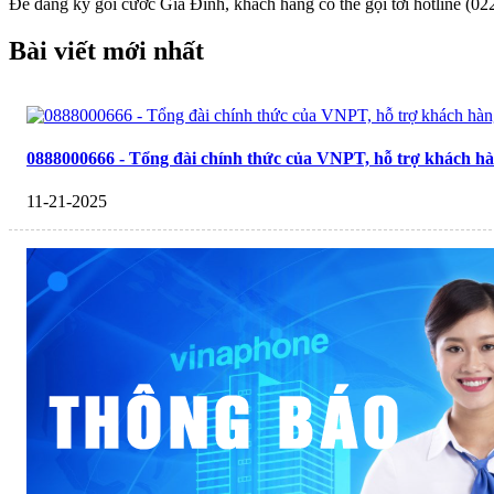
Để đăng ký gói cước Gia Đình, khách hàng có thể gọi tới hotline (02
Bài viết mới nhất
0888000666 - Tổng đài chính thức của VNPT, hỗ trợ khách hà
11-21-2025