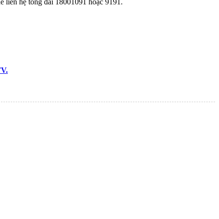
thể liên hệ tổng đài 18001091 hoặc 9191.
TV.