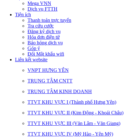
Mega VNN
Dịch vụ FTTH
Tiện ích
Thanh toán trực tuyến
Tra cứu cước
Đăng ký dịch vụ
Hóa đơn điện tử
Báo hỏng dịch vụ
Góp ý
Đổi Mật khẩu wifi
Liên kết website
VNPT HƯNG YÊN
TRUNG TÂM CNTT
TRUNG TÂM KINH DOANH
TTVT KHU VỰC I (Thành phố Hưng Yên)
TTVT KHU VỰC II (Kim Động - Khoái Châu)
TTVT KHU VỰC III (Văn Lâm - Văn Giang)
TTVT KHU VỰC IV (Mỹ Hào - Yên Mỹ)