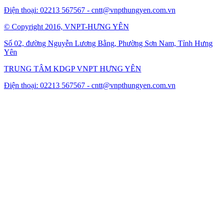
Điện thoại: 02213 567567 -
cntt@vnpthungyen.com.vn
© Copyright 2016, VNPT-HƯNG YÊN
Số 02, đường Nguyễn Lương Bằng, Phường Sơn Nam, Tỉnh Hưng
Yên
TRUNG TÂM KDGP VNPT HƯNG YÊN
Điện thoại: 02213 567567 -
cntt@vnpthungyen.com.vn