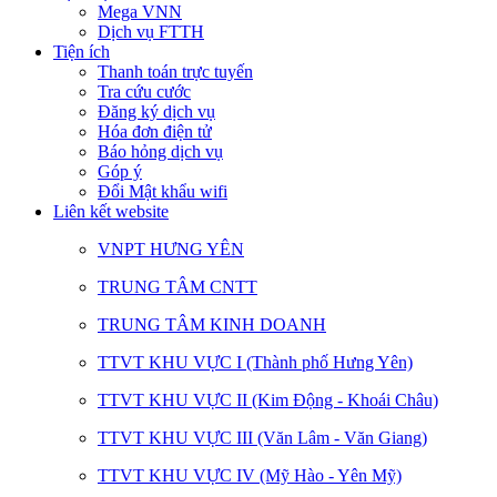
Mega VNN
Dịch vụ FTTH
Tiện ích
Thanh toán trực tuyến
Tra cứu cước
Đăng ký dịch vụ
Hóa đơn điện tử
Báo hỏng dịch vụ
Góp ý
Đổi Mật khẩu wifi
Liên kết website
VNPT HƯNG YÊN
TRUNG TÂM CNTT
TRUNG TÂM KINH DOANH
TTVT KHU VỰC I (Thành phố Hưng Yên)
TTVT KHU VỰC II (Kim Động - Khoái Châu)
TTVT KHU VỰC III (Văn Lâm - Văn Giang)
TTVT KHU VỰC IV (Mỹ Hào - Yên Mỹ)