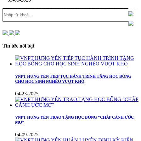
Tin tức nổi bật
VNPT HƯNG YÊN TIẾP TỤC HÀNH TRÌNH TẶNG HỌC BỔNG
CHO HỌC SINH NGHÈO VƯỢT KHÓ
04-23-2025
VNPT HƯNG YÊN TRAO TẶNG HỌC BỔNG “CHẮP CÁNH ƯỚC
MƠ”
04-09-2025