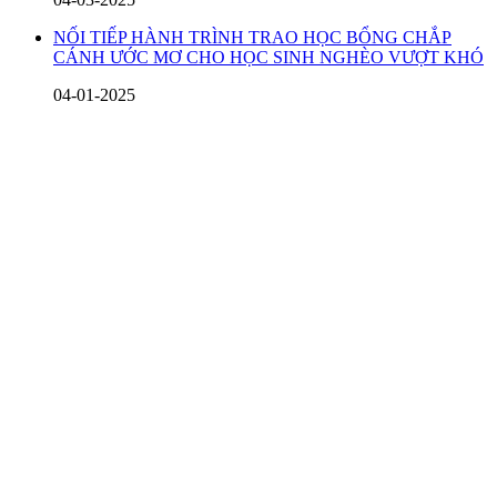
NỐI TIẾP HÀNH TRÌNH TRAO HỌC BỔNG CHẮP
CÁNH ƯỚC MƠ CHO HỌC SINH NGHÈO VƯỢT KHÓ
04-01-2025