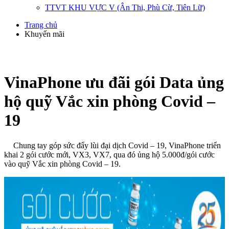
TTVT KHU VỰC V (Ân Thi, Phù Cừ, Tiên Lữ)
Trang chủ
Khuyến mãi
VinaPhone ưu đãi gói Data ủng
hộ quỹ Vắc xin phòng Covid –
19
Chung tay góp sức đẩy lùi đại dịch Covid – 19, VinaPhone triển
khai 2 gói cước mới, VX3, VX7, qua đó ủng hộ 5.000đ/gói cước
vào quỹ Vắc xin phòng Covid – 19.