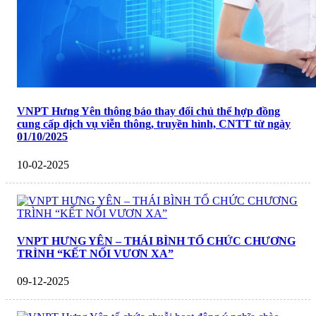
VNPT Hưng Yên thông báo thay đổi chủ thể hợp đồng
cung cấp dịch vụ viễn thông, truyền hình, CNTT từ ngày
01/10/2025
10-02-2025
VNPT HƯNG YÊN – THÁI BÌNH TỔ CHỨC CHƯƠNG
TRÌNH “KẾT NỐI VƯƠN XA”
09-12-2025