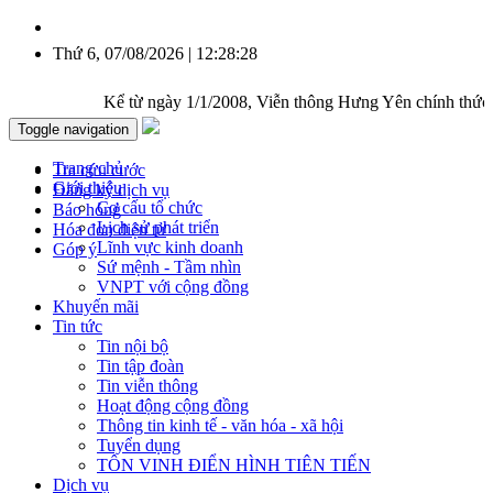
Thứ 6, 07/08/2026 | 12:28:28
Kể từ ngày 1/1/2008, Viễn thông Hưng Yên chính thức được t
Toggle navigation
Trang chủ
Tra cứu cước
Giới thiệu
Đăng ký dịch vụ
Cơ cấu tổ chức
Báo hỏng
Lịch sử phát triển
Hóa đơn điện tử
Lĩnh vực kinh doanh
Góp ý
Sứ mệnh - Tầm nhìn
VNPT với cộng đồng
Khuyến mãi
Tin tức
Tin nội bộ
Tin tập đoàn
Tin viễn thông
Hoạt động cộng đồng
Thông tin kinh tế - văn hóa - xã hội
Tuyển dụng
TÔN VINH ĐIỂN HÌNH TIÊN TIẾN
Dịch vụ