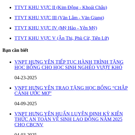
TTVT KHU VỰC II (Kim Động - Khoái Châu)
TTVT KHU VỰC III (Văn Lâm - Văn Giang)
TTVT KHU VỰC IV (Mỹ Hào - Yên Mỹ)
TTVT KHU VỰC V (Ân Thi, Phù Cừ, Tiên Lữ)
Bạn cần biết
VNPT HƯNG YÊN TIẾP TỤC HÀNH TRÌNH TẶNG
HỌC BỔNG CHO HỌC SINH NGHÈO VƯỢT KHÓ
04-23-2025
VNPT HƯNG YÊN TRAO TẶNG HỌC BỔNG “CHẮP
CÁNH ƯỚC MƠ”
04-09-2025
VNPT HƯNG YÊN HUẤN LUYỆN ĐỊNH KỲ KIẾN
THỨC AN TOÀN VỆ SINH LAO ĐỘNG NĂM 2025
CHO CBCNV
04-03-2025