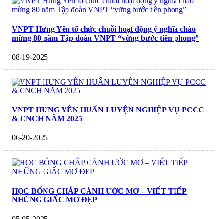
VNPT Hưng Yên tổ chức chuỗi hoạt động ý nghĩa chào
mừng 80 năm Tập đoàn VNPT “vững bước tiên phong”
08-19-2025
VNPT HƯNG YÊN HUẤN LUYỆN NGHIỆP VỤ PCCC
& CNCH NĂM 2025
06-20-2025
HỌC BỔNG CHẮP CÁNH ƯỚC MƠ – VIẾT TIẾP
NHỮNG GIẤC MƠ ĐẸP
05-05-2025