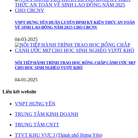
VNPT HƯNG YÊN HUẤN LUYỆN ĐỊNH KỲ KIẾN THỨC AN TOÀN
VỆ SINH LAO ĐỘNG NĂM 2025 CHO CBCNV
04-03-2025
NỐI TIẾP HÀNH TRÌNH TRAO HỌC BỔNG CHẮP CÁNH ƯỚC MƠ
CHO HỌC SINH NGHÈO VƯỢT KHÓ
04-01-2025
Liên kết website
VNPT HƯNG YÊN
TRUNG TÂM KINH DOANH
TRUNG TÂM CNTT
TTVT KHU VỰC I (Thành phố Hưng Yên)