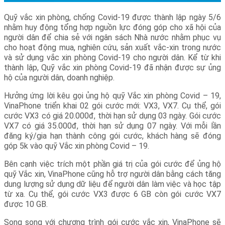
Quỹ vắc xin phòng, chống Covid-19 được thành lập ngày 5/6
nhằm huy động tổng hợp nguồn lực đóng góp cho xã hội của
người dân để chia sẻ với ngân sách Nhà nước nhằm phục vụ
cho hoạt động mua, nghiên cứu, sản xuất vắc-xin trong nước
và sử dụng vắc xin phòng Covid-19 cho người dân. Kể từ khi
thành lập, Quỹ vắc xin phòng Covid-19 đã nhận được sự ủng
hộ của người dân, doanh nghiệp.
Hưởng ứng lời kêu gọi ủng hộ quỹ Vắc xin phòng Covid – 19,
VinaPhone triển khai 02 gói cước mới: VX3, VX7. Cụ thể, gói
cước VX3 có giá 20.000đ, thời hạn sử dụng 03 ngày. Gói cước
VX7 có giá 35.000đ, thời hạn sử dụng 07 ngày. Với mỗi lần
đăng ký/gia hạn thành công gói cước, khách hàng sẽ đóng
góp 5k vào quỹ Vắc xin phòng Covid – 19.
Bên cạnh việc trích một phần giá trị của gói cước để ủng hộ
quỹ Vắc xin, VinaPhone cũng hỗ trợ người dân bằng cách tăng
dung lượng sử dụng dữ liệu để người dân làm việc và học tập
từ xa. Cụ thể, gói cước VX3 được 6 GB còn gói cước VX7
được 10 GB.
Song song với chương trình gói cước vắc xin, VinaPhone sẽ