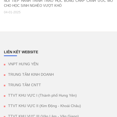
NỐI TIẾP HÀNH TRÌNH TRAO HỌC BỔNG CHẮP CÁNH ƯỚC MƠ
CHO HỌC SINH NGHÈO VƯỢT KHÓ
04-01-2025
LIÊN KẾT WEBSITE
VNPT HƯNG YÊN
TRUNG TÂM KINH DOANH
TRUNG TÂM CNTT
TTVT KHU VỰC I (Thành phố Hưng Yên)
TTVT KHU VỰC II (Kim Động - Khoái Châu)
TTVT KHU VỰC III (Văn Lâm - Văn Giang)