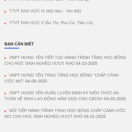
TTVT KHU VỰC IV (Mỹ Hào - Yên Mỹ)
TTVT KHU VỰC V (Ân Thi, Phù Cừ, Tiên Lữ)
BẠN CẦN BIẾT
VNPT HƯNG YÊN TIẾP TỤC HÀNH TRÌNH TẶNG HỌC BỔNG
CHO HỌC SINH NGHÈO VƯỢT KHÓ
04-23-2025
VNPT HƯNG YÊN TRAO TẶNG HỌC BỔNG “CHẮP CÁNH
ƯỚC MƠ”
04-09-2025
VNPT HƯNG YÊN HUẤN LUYỆN ĐỊNH KỲ KIẾN THỨC AN
TOÀN VỆ SINH LAO ĐỘNG NĂM 2025 CHO CBCNV
04-03-2025
NỐI TIẾP HÀNH TRÌNH TRAO HỌC BỔNG CHẮP CÁNH ƯỚC
MƠ CHO HỌC SINH NGHÈO VƯỢT KHÓ
04-01-2025