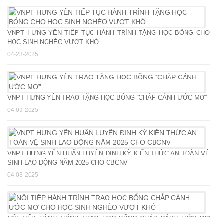
VNPT HƯNG YÊN TIẾP TỤC HÀNH TRÌNH TẶNG HỌC BỔNG CHO
HỌC SINH NGHÈO VƯỢT KHÓ
04-23-2025
VNPT HƯNG YÊN TRAO TẶNG HỌC BỔNG “CHẮP CÁNH ƯỚC MƠ”
04-09-2025
VNPT HƯNG YÊN HUẤN LUYỆN ĐỊNH KỲ KIẾN THỨC AN TOÀN VỆ
SINH LAO ĐỘNG NĂM 2025 CHO CBCNV
04-03-2025