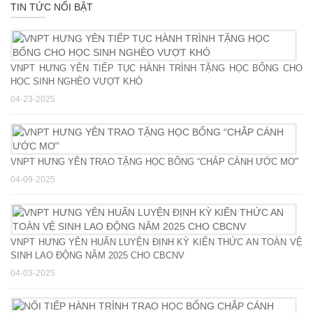
TIN TỨC NỔI BẬT
VNPT HƯNG YÊN TIẾP TỤC HÀNH TRÌNH TẶNG HỌC BỔNG CHO
HỌC SINH NGHÈO VƯỢT KHÓ
04-23-2025
VNPT HƯNG YÊN TRAO TẶNG HỌC BỔNG “CHẮP CÁNH ƯỚC MƠ”
04-09-2025
VNPT HƯNG YÊN HUẤN LUYỆN ĐỊNH KỲ KIẾN THỨC AN TOÀN VỆ
SINH LAO ĐỘNG NĂM 2025 CHO CBCNV
04-03-2025