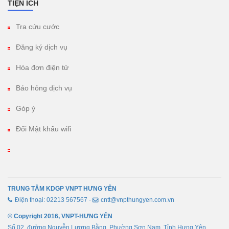
TIỆN ÍCH
Tra cứu cước
Đăng ký dịch vụ
Hóa đơn điện tử
Báo hỏng dịch vụ
Góp ý
Đổi Mật khẩu wifi
TRUNG TÂM KDGP VNPT HƯNG YÊN
Điện thoại: 02213 567567 -
cntt@vnpthungyen.com.vn
© Copyright 2016, VNPT-HƯNG YÊN
Số 02, đường Nguyễn Lương Bằng, Phường Sơn Nam, Tỉnh Hưng Yên