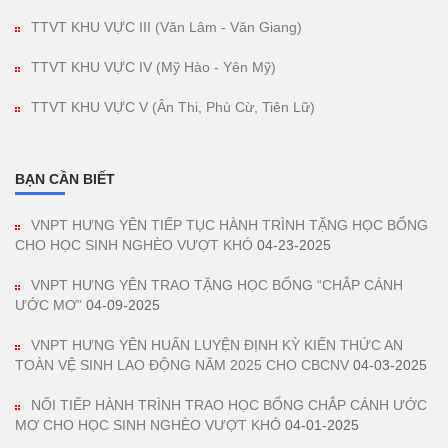
TTVT KHU VỰC III (Văn Lâm - Văn Giang)
TTVT KHU VỰC IV (Mỹ Hào - Yên Mỹ)
TTVT KHU VỰC V (Ân Thi, Phù Cừ, Tiên Lữ)
BẠN CẦN BIẾT
VNPT HƯNG YÊN TIẾP TỤC HÀNH TRÌNH TẶNG HỌC BỔNG
CHO HỌC SINH NGHÈO VƯỢT KHÓ
04-23-2025
VNPT HƯNG YÊN TRAO TẶNG HỌC BỔNG “CHẮP CÁNH
ƯỚC MƠ”
04-09-2025
VNPT HƯNG YÊN HUẤN LUYỆN ĐỊNH KỲ KIẾN THỨC AN
TOÀN VỆ SINH LAO ĐỘNG NĂM 2025 CHO CBCNV
04-03-2025
NỐI TIẾP HÀNH TRÌNH TRAO HỌC BỔNG CHẮP CÁNH ƯỚC
MƠ CHO HỌC SINH NGHÈO VƯỢT KHÓ
04-01-2025