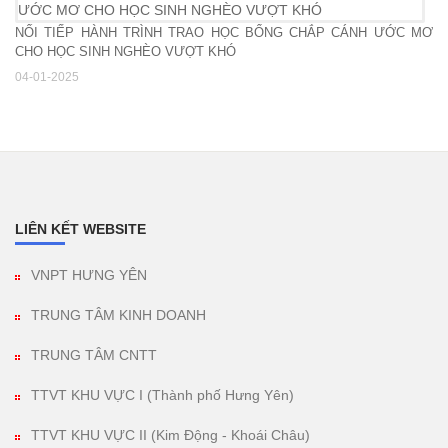
NỐI TIẾP HÀNH TRÌNH TRAO HỌC BỔNG CHẮP CÁNH ƯỚC MƠ
CHO HỌC SINH NGHÈO VƯỢT KHÓ
04-01-2025
LIÊN KẾT WEBSITE
VNPT HƯNG YÊN
TRUNG TÂM KINH DOANH
TRUNG TÂM CNTT
TTVT KHU VỰC I (Thành phố Hưng Yên)
TTVT KHU VỰC II (Kim Động - Khoái Châu)