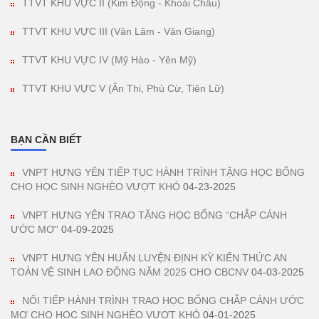
TTVT KHU VỰC II (Kim Động - Khoái Châu)
TTVT KHU VỰC III (Văn Lâm - Văn Giang)
TTVT KHU VỰC IV (Mỹ Hào - Yên Mỹ)
TTVT KHU VỰC V (Ân Thi, Phù Cừ, Tiên Lữ)
BẠN CẦN BIẾT
VNPT HƯNG YÊN TIẾP TỤC HÀNH TRÌNH TẶNG HỌC BỔNG
CHO HỌC SINH NGHÈO VƯỢT KHÓ
04-23-2025
VNPT HƯNG YÊN TRAO TẶNG HỌC BỔNG “CHẮP CÁNH
ƯỚC MƠ”
04-09-2025
VNPT HƯNG YÊN HUẤN LUYỆN ĐỊNH KỲ KIẾN THỨC AN
TOÀN VỆ SINH LAO ĐỘNG NĂM 2025 CHO CBCNV
04-03-2025
NỐI TIẾP HÀNH TRÌNH TRAO HỌC BỔNG CHẮP CÁNH ƯỚC
MƠ CHO HỌC SINH NGHÈO VƯỢT KHÓ
04-01-2025