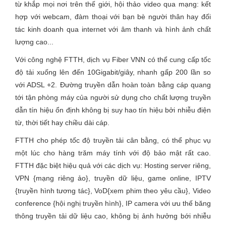
từ khắp mọi nơi trên thế giới, hội thảo video qua mạng: kết
hợp với webcam, đàm thoại với bạn bè người thân hay đối
tác kinh doanh qua internet với âm thanh và hình ảnh chất
lượng cao...
Với công nghệ FTTH, dịch vụ Fiber VNN có thể cung cấp tốc
độ tải xuống lên đến 10Gigabit/giây, nhanh gấp 200 lần so
với ADSL +2. Đường truyền dẫn hoàn toàn bằng cáp quang
tới tận phòng máy của người sử dụng cho chất lượng truyền
dẫn tín hiệu ổn định không bị suy hao tín hiệu bởi nhiễu điện
từ, thời tiết hay chiều dài cáp.
FTTH cho phép tốc độ truyền tải cân bằng, có thể phục vụ
một lúc cho hàng trăm máy tính với độ bảo mật rất cao.
FTTH đặc biệt hiệu quả với các dịch vụ: Hosting server riêng,
VPN {mạng riêng ảo}, truyền dữ liệu, game online, IPTV
{truyền hình tương tác}, VoD{xem phim theo yêu cầu}, Video
conference {hội nghị truyền hình}, IP camera với ưu thế băng
thông truyền tải dữ liệu cao, không bị ảnh hưởng bới nhiễu