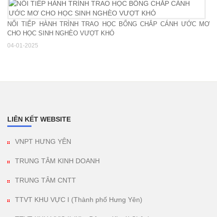
NỐI TIẾP HÀNH TRÌNH TRAO HỌC BỔNG CHẮP CÁNH ƯỚC MƠ
CHO HỌC SINH NGHÈO VƯỢT KHÓ
04-01-2025
LIÊN KẾT WEBSITE
VNPT HƯNG YÊN
TRUNG TÂM KINH DOANH
TRUNG TÂM CNTT
TTVT KHU VỰC I (Thành phố Hưng Yên)