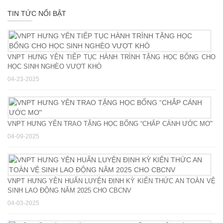
TIN TỨC NỔI BẬT
VNPT HƯNG YÊN TIẾP TỤC HÀNH TRÌNH TẶNG HỌC BỔNG CHO
HỌC SINH NGHÈO VƯỢT KHÓ
04-23-2025
VNPT HƯNG YÊN TRAO TẶNG HỌC BỔNG “CHẮP CÁNH ƯỚC MƠ”
04-09-2025
VNPT HƯNG YÊN HUẤN LUYỆN ĐỊNH KỲ KIẾN THỨC AN TOÀN VỆ
SINH LAO ĐỘNG NĂM 2025 CHO CBCNV
04-03-2025