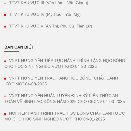
TTVT KHU VỰC III (Văn Lâm - Văn Giang)
TTVT KHU VỰC IV (Mỹ Hào - Yên Mỹ)
TTVT KHU VỰC V (Ân Thi, Phù Cừ, Tiên Lữ)
BẠN CẦN BIẾT
VNPT HƯNG YÊN TIẾP TỤC HÀNH TRÌNH TẶNG HỌC BỔNG
CHO HỌC SINH NGHÈO VƯỢT KHÓ
04-23-2025
VNPT HƯNG YÊN TRAO TẶNG HỌC BỔNG “CHẮP CÁNH
ƯỚC MƠ”
04-09-2025
VNPT HƯNG YÊN HUẤN LUYỆN ĐỊNH KỲ KIẾN THỨC AN
TOÀN VỆ SINH LAO ĐỘNG NĂM 2025 CHO CBCNV
04-03-2025
NỐI TIẾP HÀNH TRÌNH TRAO HỌC BỔNG CHẮP CÁNH ƯỚC
MƠ CHO HỌC SINH NGHÈO VƯỢT KHÓ
04-01-2025