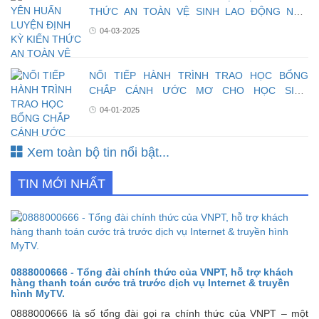
THỨC AN TOÀN VỆ SINH LAO ĐỘNG NĂM
2025 CHO CBCNV
04-03-2025
NỐI TIẾP HÀNH TRÌNH TRAO HỌC BỔNG
CHẮP CÁNH ƯỚC MƠ CHO HỌC SINH
NGHÈO VƯỢT KHÓ
04-01-2025
Xem toàn bộ tin nổi bật...
TIN MỚI NHẤT
0888000666 - Tổng đài chính thức của VNPT, hỗ trợ khách
hàng thanh toán cước trả trước dịch vụ Internet & truyền
hình MyTV.
0888000666 là số tổng đài gọi ra chính thức của VNPT – một