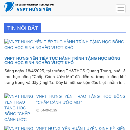
Togg
navig
TIN NỔI BẬT
VNPT HƯNG YÊN TIẾP TỤC HÀNH TRÌNH TẶNG HỌC BỔNG
CHO HỌC SINH NGHÈO VƯỢT KHÓ
Sáng ngày 18/4/2025, tại trường TH&THCS Quang Trung, buổi lễ
trao học bổng "Chắp Cánh Ước Mơ" đã diễn ra trong không khí
trang trọng và đầy ý nghĩa. Đây là một sự kiện đặc biệt nhằm tiếp
thêm nghị lực và hỗ trợ cho những học sinh có hoàn cảnh khó
khăn vươn lên trong học tập.
VNPT HƯNG YÊN TRAO TẶNG HỌC BỔNG
“CHẮP CÁNH ƯỚC MƠ”
04-09-2025
VNPT HƯNG YÊN HUẤN LUYỆN ĐỊNH KỲ KIẾN