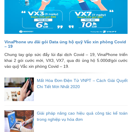
VinaPhone ưu đãi gói Data ủng hộ quỹ Vắc xin phòng Covid
– 19
Chung tay góp sức đẩy lùi đại dịch Covid – 19, VinaPhone triển
khai 2 gói cước mới, VX3, VX7, qua đó ủng hộ 5.000đ/gói cước
vào quỹ Vắc xin phòng Covid – 19.
Mất Hóa Đơn Điện Tử VNPT – Cách Giải Quyết
Chi Tiết Mới Nhất 2020
Giải pháp nâng cao hiệu quả công tác kế toán
trong nghiệp vụ hóa đơn