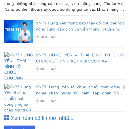
trong những nhà cung cấp dịch vụ viễn thông hàng đầu tại Việt
Nam. Số điện thoại này được sử dụng gọi tới các khách hàng để
tư vấn và giới thiệu các dịch vụ của VNPT như Internet cáp
quang, truyền hình MyTV, và điện thoại cố định. Nếu bạn nhận
VNPT Hưng Yên thông báo thay đổi chủ thể hợp
được cuộc gọi từ số này thì hãy yên tâm vì đây là liên hệ chính
đồng cung cấp dịch vụ viễn thông, truyền hình,
thức từ VNPT, không phải số cá nhân hay cuộc gọi lừa đảo.
CNTT từ ngày 01/10/2025
10-02-2025
VNPT HƯNG YÊN – THÁI BÌNH TỔ CHỨC
CHƯƠNG TRÌNH “KẾT NỐI VƯƠN XA”
09-12-2025
VNPT Hưng Yên tổ chức chuỗi hoạt động ý
nghĩa chào mừng 80 năm Tập đoàn VNPT
“vững bước tiên phong”
08-19-2025
Xem toàn bộ tin mới nhất...