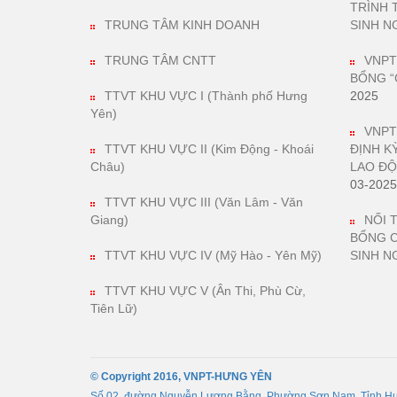
TRÌNH 
TRUNG TÂM KINH DOANH
SINH N
TRUNG TÂM CNTT
VNPT
BỔNG “
TTVT KHU VỰC I (Thành phố Hưng
2025
Yên)
VNPT
TTVT KHU VỰC II (Kim Động - Khoái
ĐỊNH K
Châu)
LAO ĐỘ
03-2025
TTVT KHU VỰC III (Văn Lâm - Văn
Giang)
NỐI 
BỔNG 
TTVT KHU VỰC IV (Mỹ Hào - Yên Mỹ)
SINH N
TTVT KHU VỰC V (Ân Thi, Phù Cừ,
Tiên Lữ)
© Copyright 2016, VNPT-HƯNG YÊN
Số 02, đường Nguyễn Lương Bằng, Phường Sơn Nam, Tỉnh H