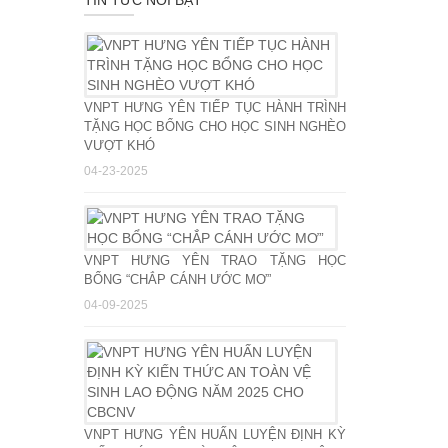
TIN TỨC NỔI BẬT
VNPT HƯNG YÊN TIẾP TỤC HÀNH TRÌNH
TẶNG HỌC BỔNG CHO HỌC SINH NGHÈO
VƯỢT KHÓ
04-23-2025
VNPT HƯNG YÊN TRAO TẶNG HỌC
BỔNG “CHẮP CÁNH ƯỚC MƠ”
04-09-2025
VNPT HƯNG YÊN HUẤN LUYỆN ĐỊNH KỲ