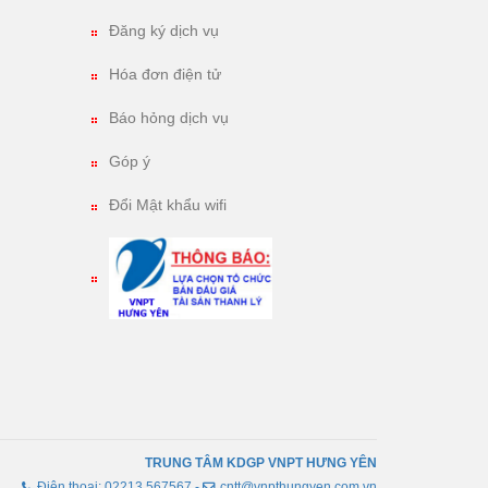
Đăng ký dịch vụ
Hóa đơn điện tử
Báo hỏng dịch vụ
Góp ý
Đổi Mật khẩu wifi
TRUNG TÂM KDGP VNPT HƯNG YÊN
Điện thoại: 02213 567567 -
cntt@vnpthungyen.com.vn