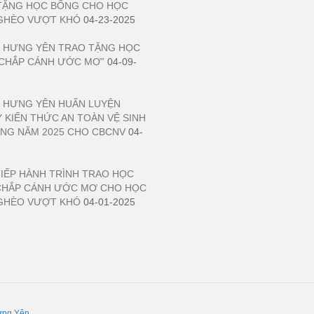
TẶNG HỌC BỔNG CHO HỌC
GHÈO VƯỢT KHÓ
04-23-2025
 HƯNG YÊN TRAO TẶNG HỌC
CHẮP CÁNH ƯỚC MƠ”
04-09-
 HƯNG YÊN HUẤN LUYỆN
Ỳ KIẾN THỨC AN TOÀN VỆ SINH
NG NĂM 2025 CHO CBCNV
04-
TIẾP HÀNH TRÌNH TRAO HỌC
CHẮP CÁNH ƯỚC MƠ CHO HỌC
GHÈO VƯỢT KHÓ
04-01-2025
ưng Yên