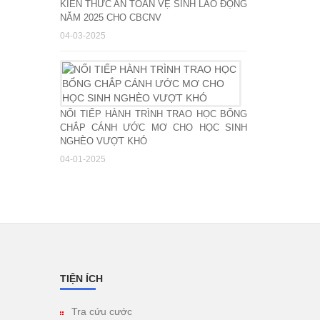
KIẾN THỨC AN TOÀN VỆ SINH LAO ĐỘNG
NĂM 2025 CHO CBCNV
04-03-2025
NỐI TIẾP HÀNH TRÌNH TRAO HỌC BỔNG
CHẮP CÁNH ƯỚC MƠ CHO HỌC SINH
NGHÈO VƯỢT KHÓ
04-01-2025
TIỆN ÍCH
Tra cứu cước