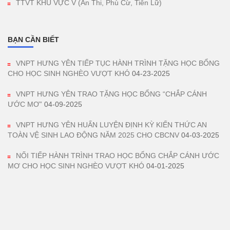
TTVT KHU VỰC V (Ân Thi, Phù Cừ, Tiên Lữ)
BẠN CẦN BIẾT
VNPT HƯNG YÊN TIẾP TỤC HÀNH TRÌNH TẶNG HỌC BỔNG
CHO HỌC SINH NGHÈO VƯỢT KHÓ
04-23-2025
VNPT HƯNG YÊN TRAO TẶNG HỌC BỔNG “CHẮP CÁNH
ƯỚC MƠ”
04-09-2025
VNPT HƯNG YÊN HUẤN LUYỆN ĐỊNH KỲ KIẾN THỨC AN
TOÀN VỆ SINH LAO ĐỘNG NĂM 2025 CHO CBCNV
04-03-2025
NỐI TIẾP HÀNH TRÌNH TRAO HỌC BỔNG CHẮP CÁNH ƯỚC
MƠ CHO HỌC SINH NGHÈO VƯỢT KHÓ
04-01-2025