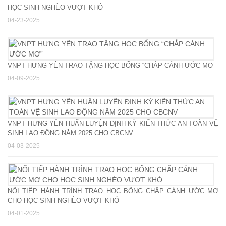
HỌC SINH NGHÈO VƯỢT KHÓ
04-23-2025
VNPT HƯNG YÊN TRAO TẶNG HỌC BỔNG “CHẮP CÁNH ƯỚC MƠ”
04-09-2025
VNPT HƯNG YÊN HUẤN LUYỆN ĐỊNH KỲ KIẾN THỨC AN TOÀN VỆ
SINH LAO ĐỘNG NĂM 2025 CHO CBCNV
04-03-2025
NỐI TIẾP HÀNH TRÌNH TRAO HỌC BỔNG CHẮP CÁNH ƯỚC MƠ
CHO HỌC SINH NGHÈO VƯỢT KHÓ
04-01-2025