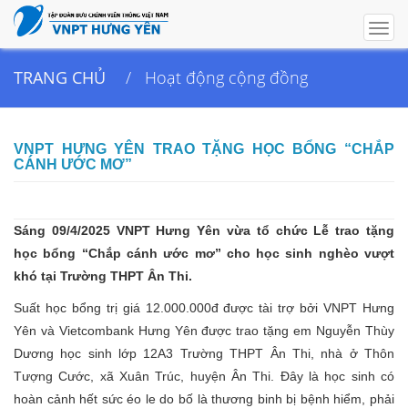
Togg
navig
TRANG CHỦ
Hoạt động cộng đồng
VNPT HƯNG YÊN TRAO TẶNG HỌC BỔNG “CHẮP
CÁNH ƯỚC MƠ”
Sáng 09/4/2025 VNPT Hưng Yên vừa tổ chức Lễ trao tặng
học bổng “Chắp cánh ước mơ” cho học sinh nghèo vượt
khó tại Trường THPT Ân Thi.
Suất học bổng trị giá 12.000.000đ được tài trợ bởi VNPT Hưng
Yên và Vietcombank Hưng Yên được trao tặng em Nguyễn Thùy
Dương học sinh lớp 12A3 Trường THPT Ân Thi, nhà ở Thôn
Tượng Cước, xã Xuân Trúc, huyện Ân Thi. Đây là học sinh có
hoàn cảnh hết sức éo le do bố là thương binh bị bệnh hiểm, phải