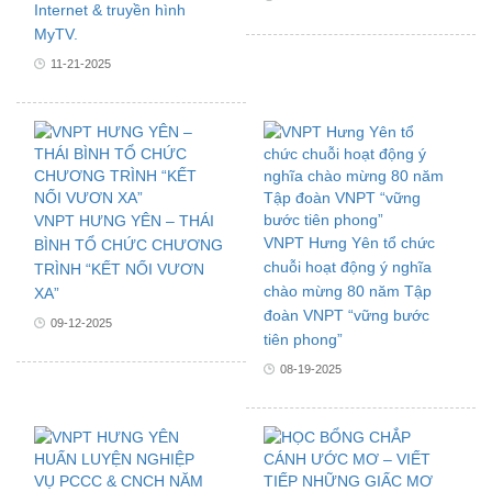
Internet & truyền hình
MyTV.
11-21-2025
VNPT HƯNG YÊN – THÁI
VNPT Hưng Yên tổ chức
BÌNH TỔ CHỨC CHƯƠNG
chuỗi hoạt động ý nghĩa
TRÌNH “KẾT NỐI VƯƠN
chào mừng 80 năm Tập
XA”
đoàn VNPT “vững bước
09-12-2025
tiên phong”
08-19-2025