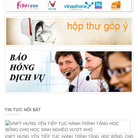
TIN TỨC NỔI BẬT
VNPT HƯNG YÊN TIẾP TỤC HÀNH TRÌNH TẶNG HỌC BỔNG CHO