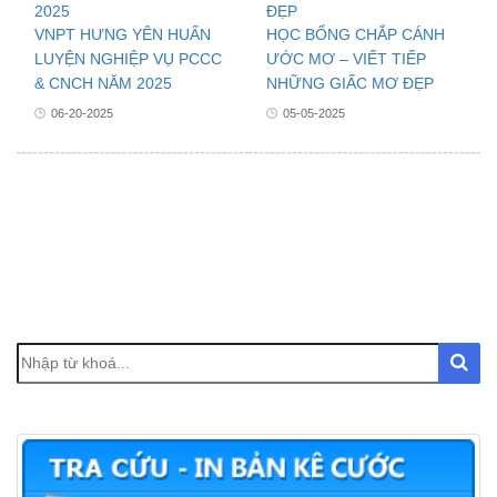
VNPT HƯNG YÊN HUẤN
HỌC BỔNG CHẮP CÁNH
LUYỆN NGHIỆP VỤ PCCC
ƯỚC MƠ – VIẾT TIẾP
& CNCH NĂM 2025
NHỮNG GIẤC MƠ ĐẸP
06-20-2025
05-05-2025