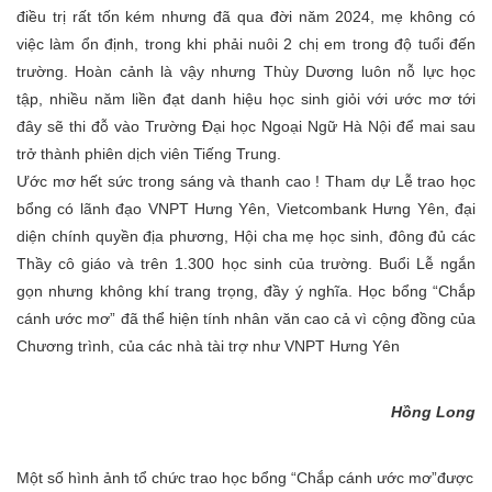
điều trị rất tốn kém nhưng đã qua đời năm 2024, mẹ không có
việc làm ổn định, trong khi phải nuôi 2 chị em trong độ tuổi đến
trường. Hoàn cảnh là vậy nhưng Thùy Dương luôn nỗ lực học
tập, nhiều năm liền đạt danh hiệu học sinh giỏi với ước mơ tới
đây sẽ thi đỗ vào Trường Đại học Ngoại Ngữ Hà Nội để mai sau
trở thành phiên dịch viên Tiếng Trung.
Ước mơ hết sức trong sáng và thanh cao ! Tham dự Lễ trao học
bổng có lãnh đạo VNPT Hưng Yên, Vietcombank Hưng Yên, đại
diện chính quyền địa phương, Hội cha mẹ học sinh, đông đủ các
Thầy cô giáo và trên 1.300 học sinh của trường. Buổi Lễ ngắn
gọn nhưng không khí trang trọng, đầy ý nghĩa. Học bổng “Chắp
cánh ước mơ” đã thể hiện tính nhân văn cao cả vì cộng đồng của
Chương trình, của các nhà tài trợ như VNPT Hưng Yên
Hồng Long
Một số hình ảnh tổ chức trao học bổng “Chắp cánh ước mơ”được