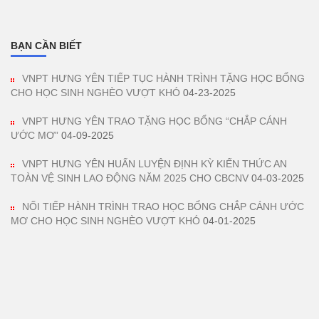
BẠN CẦN BIẾT
VNPT HƯNG YÊN TIẾP TỤC HÀNH TRÌNH TẶNG HỌC BỔNG
CHO HỌC SINH NGHÈO VƯỢT KHÓ
04-23-2025
VNPT HƯNG YÊN TRAO TẶNG HỌC BỔNG “CHẮP CÁNH
ƯỚC MƠ”
04-09-2025
VNPT HƯNG YÊN HUẤN LUYỆN ĐỊNH KỲ KIẾN THỨC AN
TOÀN VỆ SINH LAO ĐỘNG NĂM 2025 CHO CBCNV
04-03-2025
NỐI TIẾP HÀNH TRÌNH TRAO HỌC BỔNG CHẮP CÁNH ƯỚC
MƠ CHO HỌC SINH NGHÈO VƯỢT KHÓ
04-01-2025