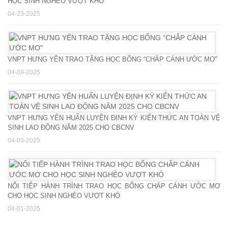
HỌC SINH NGHÈO VƯỢT KHÓ
04-23-2025
VNPT HƯNG YÊN TRAO TẶNG HỌC BỔNG “CHẮP CÁNH ƯỚC MƠ”
04-09-2025
VNPT HƯNG YÊN HUẤN LUYỆN ĐỊNH KỲ KIẾN THỨC AN TOÀN VỆ
SINH LAO ĐỘNG NĂM 2025 CHO CBCNV
04-03-2025
NỐI TIẾP HÀNH TRÌNH TRAO HỌC BỔNG CHẮP CÁNH ƯỚC MƠ
CHO HỌC SINH NGHÈO VƯỢT KHÓ
04-01-2025