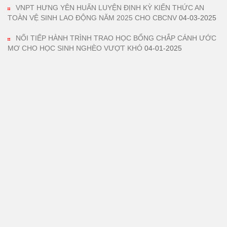
VNPT HƯNG YÊN HUẤN LUYỆN ĐỊNH KỲ KIẾN THỨC AN
TOÀN VỆ SINH LAO ĐỘNG NĂM 2025 CHO CBCNV
04-03-2025
NỐI TIẾP HÀNH TRÌNH TRAO HỌC BỔNG CHẮP CÁNH ƯỚC
MƠ CHO HỌC SINH NGHÈO VƯỢT KHÓ
04-01-2025