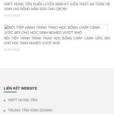
VNPT HƯNG YÊN HUẤN LUYỆN ĐỊNH KỲ KIẾN THỨC AN TOÀN VỆ
SINH LAO ĐỘNG NĂM 2025 CHO CBCNV
04-03-2025
NỐI TIẾP HÀNH TRÌNH TRAO HỌC BỔNG CHẮP CÁNH ƯỚC MƠ
CHO HỌC SINH NGHÈO VƯỢT KHÓ
04-01-2025
LIÊN KẾT WEBSITE
VNPT HƯNG YÊN
TRUNG TÂM KINH DOANH