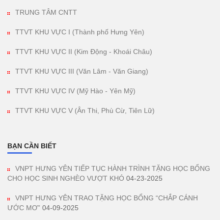
TRUNG TÂM CNTT
TTVT KHU VỰC I (Thành phố Hưng Yên)
TTVT KHU VỰC II (Kim Động - Khoái Châu)
TTVT KHU VỰC III (Văn Lâm - Văn Giang)
TTVT KHU VỰC IV (Mỹ Hào - Yên Mỹ)
TTVT KHU VỰC V (Ân Thi, Phù Cừ, Tiên Lữ)
BẠN CẦN BIẾT
VNPT HƯNG YÊN TIẾP TỤC HÀNH TRÌNH TẶNG HỌC BỔNG
CHO HỌC SINH NGHÈO VƯỢT KHÓ
04-23-2025
VNPT HƯNG YÊN TRAO TẶNG HỌC BỔNG “CHẮP CÁNH
ƯỚC MƠ”
04-09-2025