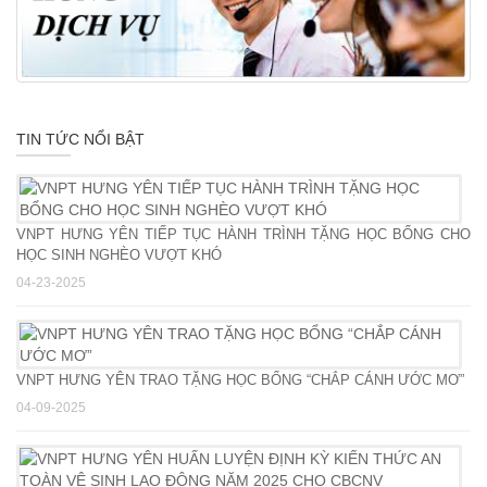
TIN TỨC NỔI BẬT
VNPT HƯNG YÊN TIẾP TỤC HÀNH TRÌNH TẶNG HỌC BỔNG CHO
HỌC SINH NGHÈO VƯỢT KHÓ
04-23-2025
VNPT HƯNG YÊN TRAO TẶNG HỌC BỔNG “CHẮP CÁNH ƯỚC MƠ”
04-09-2025