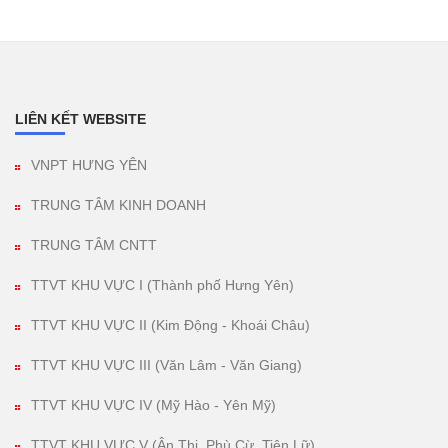
LIÊN KẾT WEBSITE
VNPT HƯNG YÊN
TRUNG TÂM KINH DOANH
TRUNG TÂM CNTT
TTVT KHU VỰC I (Thành phố Hưng Yên)
TTVT KHU VỰC II (Kim Động - Khoái Châu)
TTVT KHU VỰC III (Văn Lâm - Văn Giang)
TTVT KHU VỰC IV (Mỹ Hào - Yên Mỹ)
TTVT KHU VỰC V (Ân Thi, Phù Cừ, Tiên Lữ)