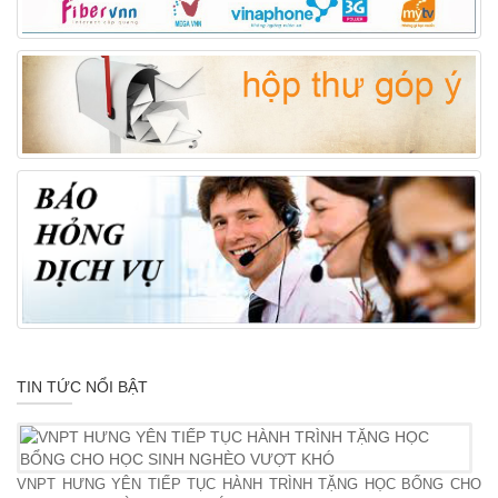
TIN TỨC NỔI BẬT
VNPT HƯNG YÊN TIẾP TỤC HÀNH TRÌNH TẶNG HỌC BỔNG CHO