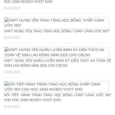
HỌC SINH NGHÈO VƯỢT KHÓ
04-23-2025
VNPT HƯNG YÊN TRAO TẶNG HỌC BỔNG “CHẮP CÁNH ƯỚC MƠ”
04-09-2025
VNPT HƯNG YÊN HUẤN LUYỆN ĐỊNH KỲ KIẾN THỨC AN TOÀN VỆ
SINH LAO ĐỘNG NĂM 2025 CHO CBCNV
04-03-2025
NỐI TIẾP HÀNH TRÌNH TRAO HỌC BỔNG CHẮP CÁNH ƯỚC MƠ
CHO HỌC SINH NGHÈO VƯỢT KHÓ
04-01-2025