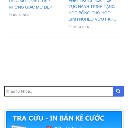
VNPT HƯNG YÊN TIẾP
ƯỚC MƠ – VIẾT TIẾP
TỤC HÀNH TRÌNH TẶNG
NHỮNG GIẤC MƠ ĐẸP
HỌC BỔNG CHO HỌC
05-05-2025
SINH NGHÈO VƯỢT KHÓ
04-23-2025