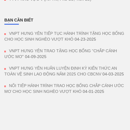
BẠN CẦN BIẾT
VNPT HƯNG YÊN TIẾP TỤC HÀNH TRÌNH TẶNG HỌC BỔNG
CHO HỌC SINH NGHÈO VƯỢT KHÓ
04-23-2025
VNPT HƯNG YÊN TRAO TẶNG HỌC BỔNG “CHẮP CÁNH
ƯỚC MƠ”
04-09-2025
VNPT HƯNG YÊN HUẤN LUYỆN ĐỊNH KỲ KIẾN THỨC AN
TOÀN VỆ SINH LAO ĐỘNG NĂM 2025 CHO CBCNV
04-03-2025
NỐI TIẾP HÀNH TRÌNH TRAO HỌC BỔNG CHẮP CÁNH ƯỚC
MƠ CHO HỌC SINH NGHÈO VƯỢT KHÓ
04-01-2025