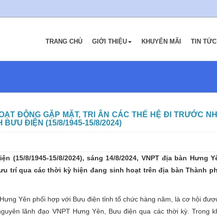
K
TRANG CHỦ
GIỚI THIỆU
KHUYẾN MÃI
TIN TỨC
HOẠT ĐỘNG GẶP MẶT, TRI ÂN CÁC THẾ HỆ ĐI TRƯỚC N
U ĐIỆN (15/8/1945-15/8/2024)
n (15/8/1945-15/8/2024), sáng 14/8/2024, VNPT địa bàn Hưng 
ưu trí qua các thời kỳ hiện đang sinh hoạt trên địa bàn Thành 
Hưng Yên phối hợp với Bưu điện tỉnh tổ chức hàng năm, là cơ hội đượ
nguyên lãnh đạo VNPT Hưng Yên, Bưu điện qua các thời kỳ. Trong k