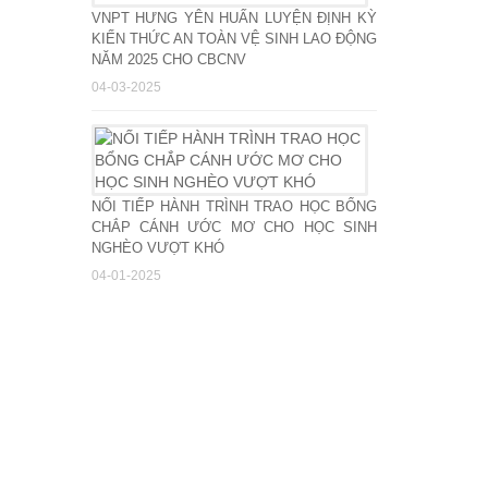
VNPT HƯNG YÊN HUẤN LUYỆN ĐỊNH KỲ
KIẾN THỨC AN TOÀN VỆ SINH LAO ĐỘNG
NĂM 2025 CHO CBCNV
04-03-2025
NỐI TIẾP HÀNH TRÌNH TRAO HỌC BỔNG
CHẮP CÁNH ƯỚC MƠ CHO HỌC SINH
NGHÈO VƯỢT KHÓ
04-01-2025