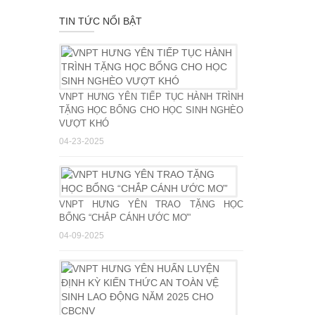
TIN TỨC NỔI BẬT
VNPT HƯNG YÊN TIẾP TỤC HÀNH TRÌNH
TẶNG HỌC BỔNG CHO HỌC SINH NGHÈO
VƯỢT KHÓ
04-23-2025
VNPT HƯNG YÊN TRAO TẶNG HỌC
BỔNG “CHẮP CÁNH ƯỚC MƠ”
04-09-2025