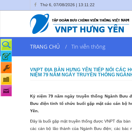
Thứ 6, 07/08/2026 | 13:11:23
Tra cứu cước
TRANG CHỦ
Tin viễn thông
Đăng ký dịch vụ
Báo hỏng
VNPT ĐỊA BÀN HƯNG YÊN TIẾP NỐI CÁC 
NIỆM 79 NĂM NGÀY TRUYỀN THỐNG NGÀNH BƯ
Hóa đơn điện tử
Góp ý
Kỷ niệm 79 năm ngày truyền thống Ngành Bưu điệ
Bưu điện tỉnh tổ chức buổi gặp mặt các cán bộ h
Yên.
Đây là buổi gặp mặt truyền thống được VNPT địa bàn 
các cán bộ lão thành của Ngành Bưu điện; các bác 