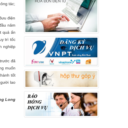
công tác;
 Bưu điện
 đầu năm
t quả ấn
 trì tốc
nh nghiệp
 trước đã
ong muốn
thành tốt
người lao
ng Long