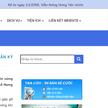
ể từ ngày 1/1/2008, Viễn thông Hưng Yên chính thức được thành lập và
DỊCH VỤ
TIỆN ÍCH
LIÊN KẾT WEBSITE
HÂN KỶ
Yên cùng
phố Hưng
c gặp gỡ
hông khí