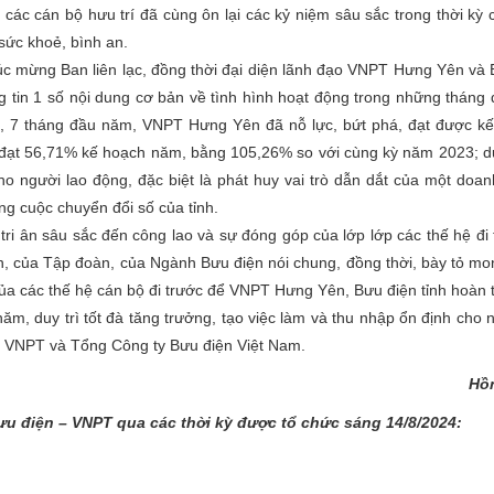
ác cán bộ hưu trí đã cùng ôn lại các kỷ niệm sâu sắc trong thời kỳ 
sức khoẻ, bình an.
húc mừng Ban liên lạc, đồng thời đại diện lãnh đạo VNPT Hưng Yên và
tin 1 số nội dung cơ bản về tình hình hoạt động trong những tháng
đó, 7 tháng đầu năm, VNPT Hưng Yên đã nỗ lực, bứt phá, đạt được kế
ạt 56,71% kế hoạch năm, bằng 105,26% so với cùng kỳ năm 2023; duy
ho người lao động, đặc biệt là phát huy vai trò dẫn dắt của một doa
g cuộc chuyển đổi số của tỉnh.
ri ân sâu sắc đến công lao và sự đóng góp của lớp lớp các thế hệ đi
n, của Tập đoàn, của Ngành Bưu điện nói chung, đồng thời, bày tỏ m
ủa các thế hệ cán bộ đi trước để VNPT Hưng Yên, Bưu điện tỉnh hoàn 
m, duy trì tốt đà tăng trưởng, tạo việc làm và thu nhập ổn định cho 
n VNPT và Tổng Công ty Bưu điện Việt Nam.
Hồ
Bưu điện – VNPT qua các thời kỳ được tổ chức sáng 14/8/2024: