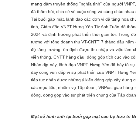
mang đậm truyền thống "nghĩa tình" của người VNPT, c
đã thăm hỏi, chia sẻ về cuộc sống và cùng chúc nhau 
Tại buổi gặp mặt, lãnh đạo các đơn vị đã tặng hoa c
tỉnh, Giám đốc VNPT Hưng Yên Từ Anh Tuấn đã thông 
2024 và định hướng phát triển thời gian tới. Trong 
tượng với tổng doanh thu VT-CNTT 7 tháng đầu năm đ
độ tăng trưởng; ổn định được thu nhập và việc làm c
viễn thông, CNTT hàng đầu, đóng góp tích cực vào côn
Nhân dịp này, lãnh đạo VNPT Hưng Yên đã bày tỏ sự t
dày công vun đắp vì sự phát triển của VNPT Hưng Yê
tiếp tục nhận được những ý kiến đóng góp xây dựng c
các mục tiêu, nhiệm vụ Tập đoàn, VNPost giao hàng nă
động, đóng góp vào sự phát triển chung của Tập đoà
Một số hình ảnh tại buổi gặp mặt cán bộ hưu trí 