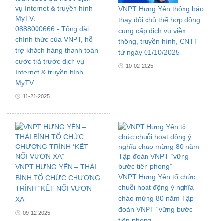
VNPT Hưng Yên thông báo
thay đổi chủ thể hợp đồng
0888000666 - Tổng đài
cung cấp dịch vụ viễn
chính thức của VNPT, hỗ
thông, truyền hình, CNTT
trợ khách hàng thanh toán
từ ngày 01/10/2025
cước trả trước dịch vụ
10-02-2025
Internet & truyền hình
MyTV.
11-21-2025
VNPT HƯNG YÊN – THÁI
VNPT Hưng Yên tổ chức
BÌNH TỔ CHỨC CHƯƠNG
chuỗi hoạt động ý nghĩa
TRÌNH “KẾT NỐI VƯƠN
chào mừng 80 năm Tập
XA”
đoàn VNPT “vững bước
09-12-2025
tiên phong”