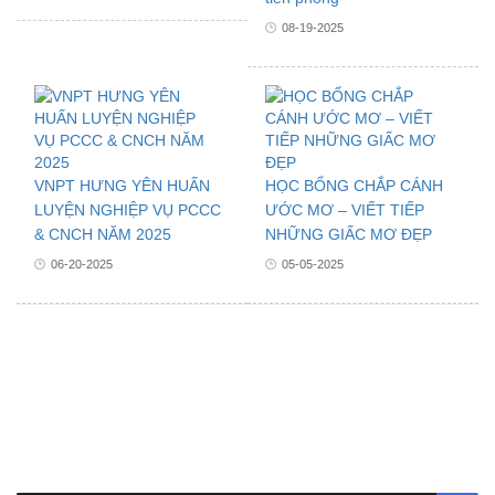
08-19-2025
VNPT HƯNG YÊN HUẤN
HỌC BỔNG CHẮP CÁNH
LUYỆN NGHIỆP VỤ PCCC
ƯỚC MƠ – VIẾT TIẾP
& CNCH NĂM 2025
NHỮNG GIẤC MƠ ĐẸP
06-20-2025
05-05-2025