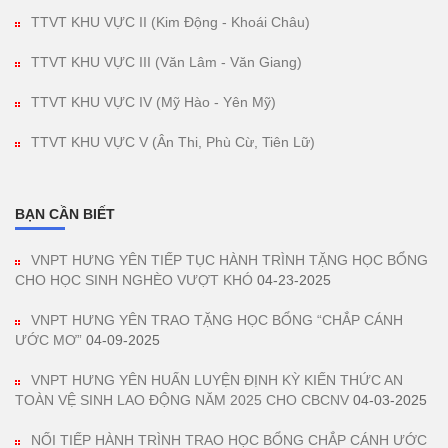
TTVT KHU VỰC II (Kim Động - Khoái Châu)
TTVT KHU VỰC III (Văn Lâm - Văn Giang)
TTVT KHU VỰC IV (Mỹ Hào - Yên Mỹ)
TTVT KHU VỰC V (Ân Thi, Phù Cừ, Tiên Lữ)
BẠN CẦN BIẾT
VNPT HƯNG YÊN TIẾP TỤC HÀNH TRÌNH TẶNG HỌC BỔNG
CHO HỌC SINH NGHÈO VƯỢT KHÓ
04-23-2025
VNPT HƯNG YÊN TRAO TẶNG HỌC BỔNG “CHẮP CÁNH
ƯỚC MƠ”
04-09-2025
VNPT HƯNG YÊN HUẤN LUYỆN ĐỊNH KỲ KIẾN THỨC AN
TOÀN VỆ SINH LAO ĐỘNG NĂM 2025 CHO CBCNV
04-03-2025
NỐI TIẾP HÀNH TRÌNH TRAO HỌC BỔNG CHẮP CÁNH ƯỚC