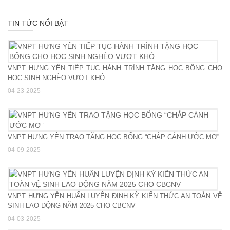
TIN TỨC NỔI BẬT
VNPT HƯNG YÊN TIẾP TỤC HÀNH TRÌNH TẶNG HỌC BỔNG CHO
HỌC SINH NGHÈO VƯỢT KHÓ
04-23-2025
VNPT HƯNG YÊN TRAO TẶNG HỌC BỔNG “CHẮP CÁNH ƯỚC MƠ”
04-09-2025
VNPT HƯNG YÊN HUẤN LUYỆN ĐỊNH KỲ KIẾN THỨC AN TOÀN VỆ
SINH LAO ĐỘNG NĂM 2025 CHO CBCNV
04-03-2025