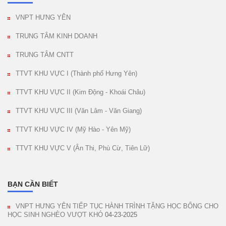
VNPT HƯNG YÊN
TRUNG TÂM KINH DOANH
TRUNG TÂM CNTT
TTVT KHU VỰC I (Thành phố Hưng Yên)
TTVT KHU VỰC II (Kim Động - Khoái Châu)
TTVT KHU VỰC III (Văn Lâm - Văn Giang)
TTVT KHU VỰC IV (Mỹ Hào - Yên Mỹ)
TTVT KHU VỰC V (Ân Thi, Phù Cừ, Tiên Lữ)
BẠN CẦN BIẾT
VNPT HƯNG YÊN TIẾP TỤC HÀNH TRÌNH TẶNG HỌC BỔNG CHO
HỌC SINH NGHÈO VƯỢT KHÓ
04-23-2025