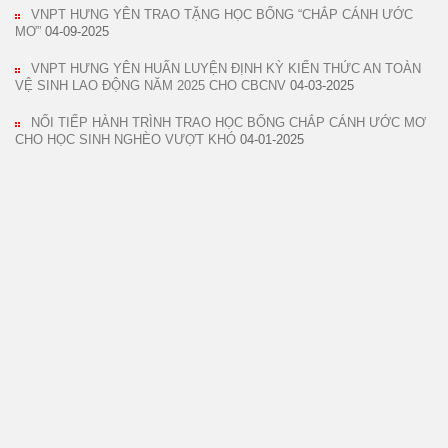
VNPT HƯNG YÊN TRAO TẶNG HỌC BỔNG “CHẮP CÁNH ƯỚC
MƠ”
04-09-2025
VNPT HƯNG YÊN HUẤN LUYỆN ĐỊNH KỲ KIẾN THỨC AN TOÀN
VỆ SINH LAO ĐỘNG NĂM 2025 CHO CBCNV
04-03-2025
NỐI TIẾP HÀNH TRÌNH TRAO HỌC BỔNG CHẮP CÁNH ƯỚC MƠ
CHO HỌC SINH NGHÈO VƯỢT KHÓ
04-01-2025