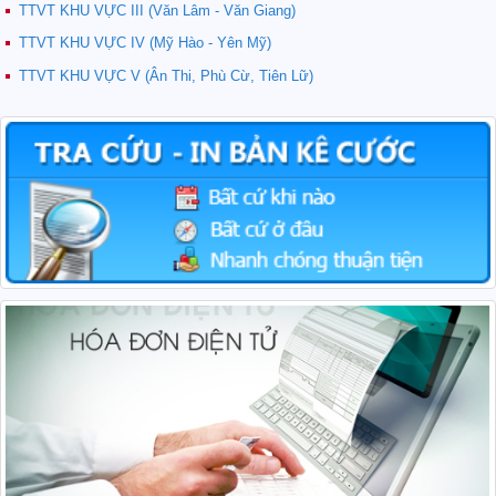
TTVT KHU VỰC III (Văn Lâm - Văn Giang)
TTVT KHU VỰC IV (Mỹ Hào - Yên Mỹ)
TTVT KHU VỰC V (Ân Thi, Phù Cừ, Tiên Lữ)