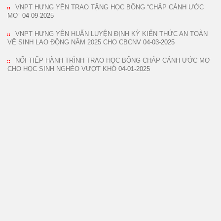
VNPT HƯNG YÊN TRAO TẶNG HỌC BỔNG “CHẮP CÁNH ƯỚC
MƠ”
04-09-2025
VNPT HƯNG YÊN HUẤN LUYỆN ĐỊNH KỲ KIẾN THỨC AN TOÀN
VỆ SINH LAO ĐỘNG NĂM 2025 CHO CBCNV
04-03-2025
NỐI TIẾP HÀNH TRÌNH TRAO HỌC BỔNG CHẮP CÁNH ƯỚC MƠ
CHO HỌC SINH NGHÈO VƯỢT KHÓ
04-01-2025