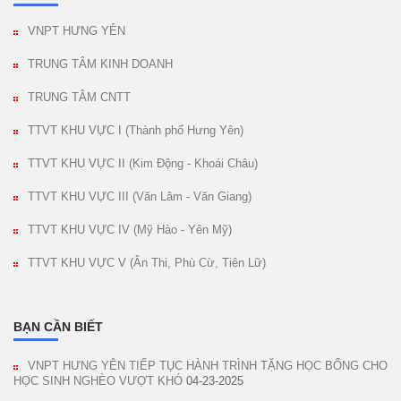
VNPT HƯNG YÊN
TRUNG TÂM KINH DOANH
TRUNG TÂM CNTT
TTVT KHU VỰC I (Thành phố Hưng Yên)
TTVT KHU VỰC II (Kim Động - Khoái Châu)
TTVT KHU VỰC III (Văn Lâm - Văn Giang)
TTVT KHU VỰC IV (Mỹ Hào - Yên Mỹ)
TTVT KHU VỰC V (Ân Thi, Phù Cừ, Tiên Lữ)
BẠN CẦN BIẾT
VNPT HƯNG YÊN TIẾP TỤC HÀNH TRÌNH TẶNG HỌC BỔNG CHO
HỌC SINH NGHÈO VƯỢT KHÓ
04-23-2025