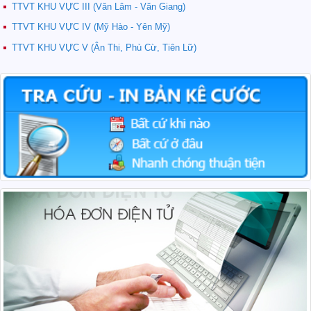
TTVT KHU VỰC III (Văn Lâm - Văn Giang)
TTVT KHU VỰC IV (Mỹ Hào - Yên Mỹ)
TTVT KHU VỰC V (Ân Thi, Phù Cừ, Tiên Lữ)