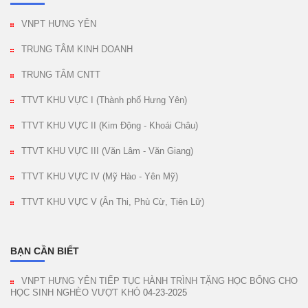
VNPT HƯNG YÊN
TRUNG TÂM KINH DOANH
TRUNG TÂM CNTT
TTVT KHU VỰC I (Thành phố Hưng Yên)
TTVT KHU VỰC II (Kim Động - Khoái Châu)
TTVT KHU VỰC III (Văn Lâm - Văn Giang)
TTVT KHU VỰC IV (Mỹ Hào - Yên Mỹ)
TTVT KHU VỰC V (Ân Thi, Phù Cừ, Tiên Lữ)
BẠN CẦN BIẾT
VNPT HƯNG YÊN TIẾP TỤC HÀNH TRÌNH TẶNG HỌC BỔNG CHO
HỌC SINH NGHÈO VƯỢT KHÓ
04-23-2025