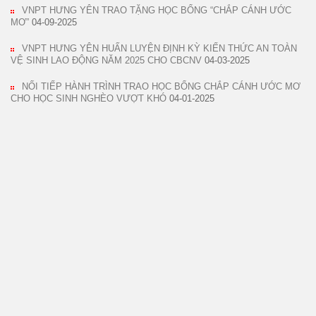
VNPT HƯNG YÊN TRAO TẶNG HỌC BỔNG “CHẮP CÁNH ƯỚC
MƠ”
04-09-2025
VNPT HƯNG YÊN HUẤN LUYỆN ĐỊNH KỲ KIẾN THỨC AN TOÀN
VỆ SINH LAO ĐỘNG NĂM 2025 CHO CBCNV
04-03-2025
NỐI TIẾP HÀNH TRÌNH TRAO HỌC BỔNG CHẮP CÁNH ƯỚC MƠ
CHO HỌC SINH NGHÈO VƯỢT KHÓ
04-01-2025