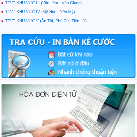
TTVT KHU VỰC III (Văn Lâm - Văn Giang)
TTVT KHU VỰC IV (Mỹ Hào - Yên Mỹ)
TTVT KHU VỰC V (Ân Thi, Phù Cừ, Tiên Lữ)