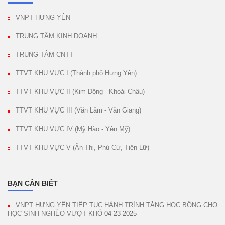
VNPT HƯNG YÊN
TRUNG TÂM KINH DOANH
TRUNG TÂM CNTT
TTVT KHU VỰC I (Thành phố Hưng Yên)
TTVT KHU VỰC II (Kim Động - Khoái Châu)
TTVT KHU VỰC III (Văn Lâm - Văn Giang)
TTVT KHU VỰC IV (Mỹ Hào - Yên Mỹ)
TTVT KHU VỰC V (Ân Thi, Phù Cừ, Tiên Lữ)
BẠN CẦN BIẾT
VNPT HƯNG YÊN TIẾP TỤC HÀNH TRÌNH TẶNG HỌC BỔNG CHO
HỌC SINH NGHÈO VƯỢT KHÓ
04-23-2025