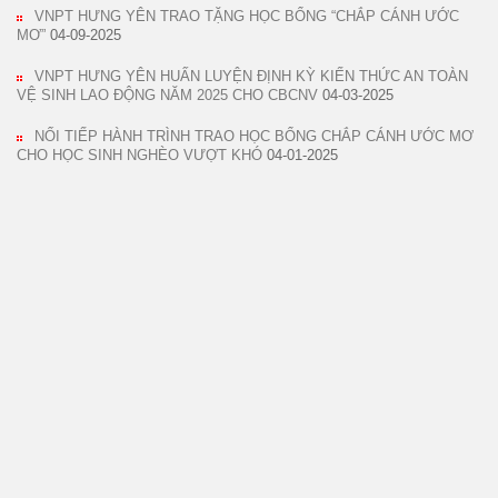
VNPT HƯNG YÊN TRAO TẶNG HỌC BỔNG “CHẮP CÁNH ƯỚC
MƠ”
04-09-2025
VNPT HƯNG YÊN HUẤN LUYỆN ĐỊNH KỲ KIẾN THỨC AN TOÀN
VỆ SINH LAO ĐỘNG NĂM 2025 CHO CBCNV
04-03-2025
NỐI TIẾP HÀNH TRÌNH TRAO HỌC BỔNG CHẮP CÁNH ƯỚC MƠ
CHO HỌC SINH NGHÈO VƯỢT KHÓ
04-01-2025