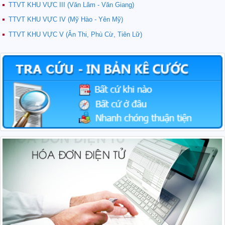
TTVT KHU VỰC III (Văn Lâm - Văn Giang)
TTVT KHU VỰC IV (Mỹ Hào - Yên Mỹ)
TTVT KHU VỰC V (Ân Thi, Phù Cừ, Tiên Lữ)