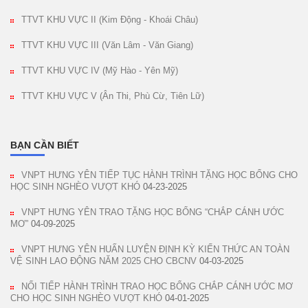
TTVT KHU VỰC II (Kim Động - Khoái Châu)
TTVT KHU VỰC III (Văn Lâm - Văn Giang)
TTVT KHU VỰC IV (Mỹ Hào - Yên Mỹ)
TTVT KHU VỰC V (Ân Thi, Phù Cừ, Tiên Lữ)
BẠN CẦN BIẾT
VNPT HƯNG YÊN TIẾP TỤC HÀNH TRÌNH TẶNG HỌC BỔNG CHO
HỌC SINH NGHÈO VƯỢT KHÓ
04-23-2025
VNPT HƯNG YÊN TRAO TẶNG HỌC BỔNG “CHẮP CÁNH ƯỚC
MƠ”
04-09-2025
VNPT HƯNG YÊN HUẤN LUYỆN ĐỊNH KỲ KIẾN THỨC AN TOÀN
VỆ SINH LAO ĐỘNG NĂM 2025 CHO CBCNV
04-03-2025
NỐI TIẾP HÀNH TRÌNH TRAO HỌC BỔNG CHẮP CÁNH ƯỚC MƠ
CHO HỌC SINH NGHÈO VƯỢT KHÓ
04-01-2025