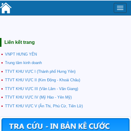
Toggle
naviga
Liên kết trang
VNPT HƯNG YÊN
Trung tâm kinh doanh
TTVT KHU VỰC I (Thành phố Hưng Yên)
TTVT KHU VỰC II (Kim Động - Khoái Châu)
TTVT KHU VỰC III (Văn Lâm - Văn Giang)
TTVT KHU VỰC IV (Mỹ Hào - Yên Mỹ)
TTVT KHU VỰC V (Ân Thi, Phù Cừ, Tiên Lữ)