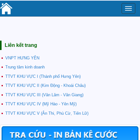
Toggle
naviga
Liên kết trang
VNPT HƯNG YÊN
Trung tâm kinh doanh
TTVT KHU VỰC I (Thành phố Hưng Yên)
TTVT KHU VỰC II (Kim Động - Khoái Châu)
TTVT KHU VỰC III (Văn Lâm - Văn Giang)
TTVT KHU VỰC IV (Mỹ Hào - Yên Mỹ)
TTVT KHU VỰC V (Ân Thi, Phù Cừ, Tiên Lữ)