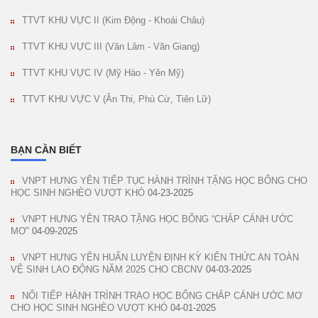
TTVT KHU VỰC II (Kim Động - Khoái Châu)
TTVT KHU VỰC III (Văn Lâm - Văn Giang)
TTVT KHU VỰC IV (Mỹ Hào - Yên Mỹ)
TTVT KHU VỰC V (Ân Thi, Phù Cừ, Tiên Lữ)
BẠN CẦN BIẾT
VNPT HƯNG YÊN TIẾP TỤC HÀNH TRÌNH TẶNG HỌC BỔNG CHO
HỌC SINH NGHÈO VƯỢT KHÓ
04-23-2025
VNPT HƯNG YÊN TRAO TẶNG HỌC BỔNG “CHẮP CÁNH ƯỚC
MƠ”
04-09-2025
VNPT HƯNG YÊN HUẤN LUYỆN ĐỊNH KỲ KIẾN THỨC AN TOÀN
VỆ SINH LAO ĐỘNG NĂM 2025 CHO CBCNV
04-03-2025
NỐI TIẾP HÀNH TRÌNH TRAO HỌC BỔNG CHẮP CÁNH ƯỚC MƠ
CHO HỌC SINH NGHÈO VƯỢT KHÓ
04-01-2025