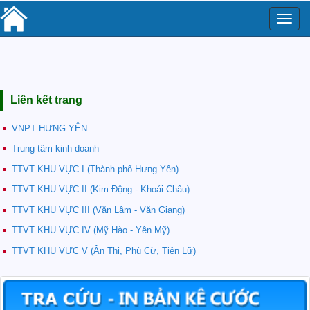
Toggle
naviga
Liên kết trang
VNPT HƯNG YÊN
Trung tâm kinh doanh
TTVT KHU VỰC I (Thành phố Hưng Yên)
TTVT KHU VỰC II (Kim Động - Khoái Châu)
TTVT KHU VỰC III (Văn Lâm - Văn Giang)
TTVT KHU VỰC IV (Mỹ Hào - Yên Mỹ)
TTVT KHU VỰC V (Ân Thi, Phù Cừ, Tiên Lữ)