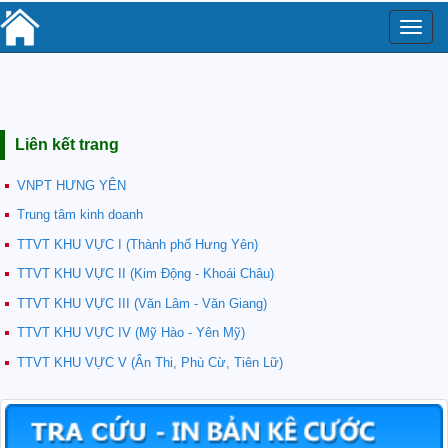
Toggle
naviga
Liên kết trang
VNPT HƯNG YÊN
Trung tâm kinh doanh
TTVT KHU VỰC I (Thành phố Hưng Yên)
TTVT KHU VỰC II (Kim Động - Khoái Châu)
TTVT KHU VỰC III (Văn Lâm - Văn Giang)
TTVT KHU VỰC IV (Mỹ Hào - Yên Mỹ)
TTVT KHU VỰC V (Ân Thi, Phù Cừ, Tiên Lữ)