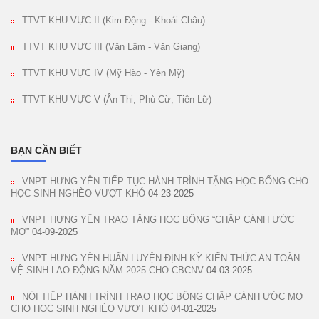
TTVT KHU VỰC II (Kim Động - Khoái Châu)
TTVT KHU VỰC III (Văn Lâm - Văn Giang)
TTVT KHU VỰC IV (Mỹ Hào - Yên Mỹ)
TTVT KHU VỰC V (Ân Thi, Phù Cừ, Tiên Lữ)
BẠN CẦN BIẾT
VNPT HƯNG YÊN TIẾP TỤC HÀNH TRÌNH TẶNG HỌC BỔNG CHO
HỌC SINH NGHÈO VƯỢT KHÓ
04-23-2025
VNPT HƯNG YÊN TRAO TẶNG HỌC BỔNG “CHẮP CÁNH ƯỚC
MƠ”
04-09-2025
VNPT HƯNG YÊN HUẤN LUYỆN ĐỊNH KỲ KIẾN THỨC AN TOÀN
VỆ SINH LAO ĐỘNG NĂM 2025 CHO CBCNV
04-03-2025
NỐI TIẾP HÀNH TRÌNH TRAO HỌC BỔNG CHẮP CÁNH ƯỚC MƠ
CHO HỌC SINH NGHÈO VƯỢT KHÓ
04-01-2025