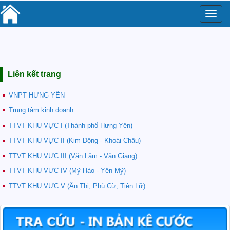
Toggle
naviga
Liên kết trang
VNPT HƯNG YÊN
Trung tâm kinh doanh
TTVT KHU VỰC I (Thành phố Hưng Yên)
TTVT KHU VỰC II (Kim Động - Khoái Châu)
TTVT KHU VỰC III (Văn Lâm - Văn Giang)
TTVT KHU VỰC IV (Mỹ Hào - Yên Mỹ)
TTVT KHU VỰC V (Ân Thi, Phù Cừ, Tiên Lữ)