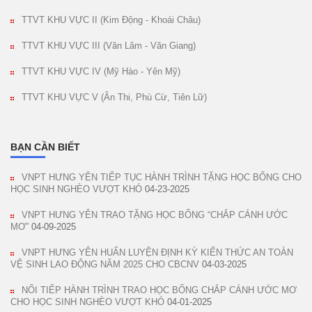
TTVT KHU VỰC II (Kim Động - Khoái Châu)
TTVT KHU VỰC III (Văn Lâm - Văn Giang)
TTVT KHU VỰC IV (Mỹ Hào - Yên Mỹ)
TTVT KHU VỰC V (Ân Thi, Phù Cừ, Tiên Lữ)
BẠN CẦN BIẾT
VNPT HƯNG YÊN TIẾP TỤC HÀNH TRÌNH TẶNG HỌC BỔNG CHO
HỌC SINH NGHÈO VƯỢT KHÓ
04-23-2025
VNPT HƯNG YÊN TRAO TẶNG HỌC BỔNG “CHẮP CÁNH ƯỚC
MƠ”
04-09-2025
VNPT HƯNG YÊN HUẤN LUYỆN ĐỊNH KỲ KIẾN THỨC AN TOÀN
VỆ SINH LAO ĐỘNG NĂM 2025 CHO CBCNV
04-03-2025
NỐI TIẾP HÀNH TRÌNH TRAO HỌC BỔNG CHẮP CÁNH ƯỚC MƠ
CHO HỌC SINH NGHÈO VƯỢT KHÓ
04-01-2025