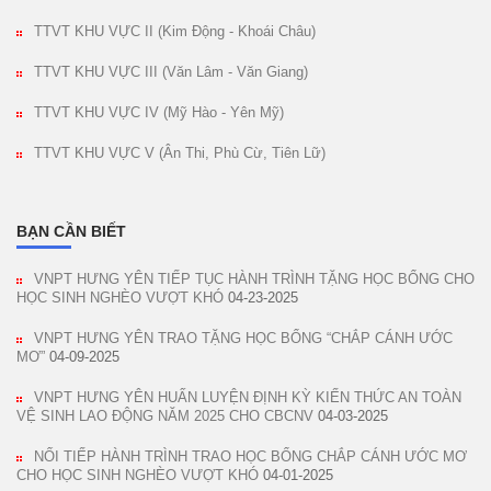
TTVT KHU VỰC II (Kim Động - Khoái Châu)
TTVT KHU VỰC III (Văn Lâm - Văn Giang)
TTVT KHU VỰC IV (Mỹ Hào - Yên Mỹ)
TTVT KHU VỰC V (Ân Thi, Phù Cừ, Tiên Lữ)
BẠN CẦN BIẾT
VNPT HƯNG YÊN TIẾP TỤC HÀNH TRÌNH TẶNG HỌC BỔNG CHO
HỌC SINH NGHÈO VƯỢT KHÓ
04-23-2025
VNPT HƯNG YÊN TRAO TẶNG HỌC BỔNG “CHẮP CÁNH ƯỚC
MƠ”
04-09-2025
VNPT HƯNG YÊN HUẤN LUYỆN ĐỊNH KỲ KIẾN THỨC AN TOÀN
VỆ SINH LAO ĐỘNG NĂM 2025 CHO CBCNV
04-03-2025
NỐI TIẾP HÀNH TRÌNH TRAO HỌC BỔNG CHẮP CÁNH ƯỚC MƠ
CHO HỌC SINH NGHÈO VƯỢT KHÓ
04-01-2025