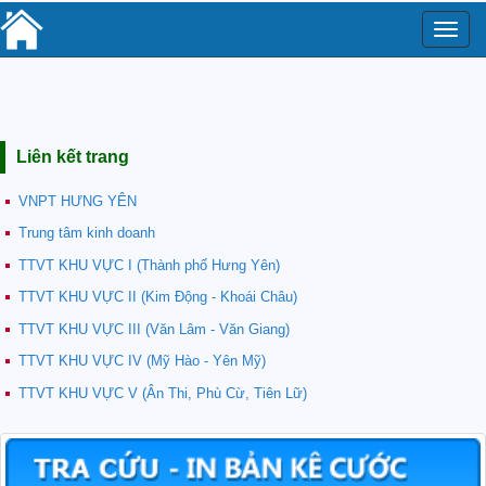
Toggle
naviga
Liên kết trang
VNPT HƯNG YÊN
Trung tâm kinh doanh
TTVT KHU VỰC I (Thành phố Hưng Yên)
TTVT KHU VỰC II (Kim Động - Khoái Châu)
TTVT KHU VỰC III (Văn Lâm - Văn Giang)
TTVT KHU VỰC IV (Mỹ Hào - Yên Mỹ)
TTVT KHU VỰC V (Ân Thi, Phù Cừ, Tiên Lữ)