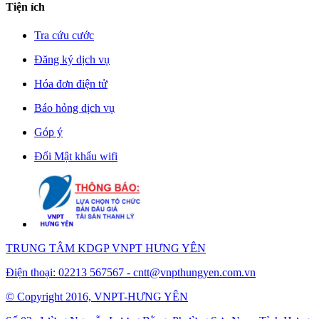
Tiện ích
Tra cứu cước
Đăng ký dịch vụ
Hóa đơn điện tử
Báo hỏng dịch vụ
Góp ý
Đổi Mật khẩu wifi
TRUNG TÂM KDGP VNPT HƯNG YÊN
Điện thoại: 02213 567567 -
cntt@vnpthungyen.com.vn
© Copyright 2016, VNPT-HƯNG YÊN