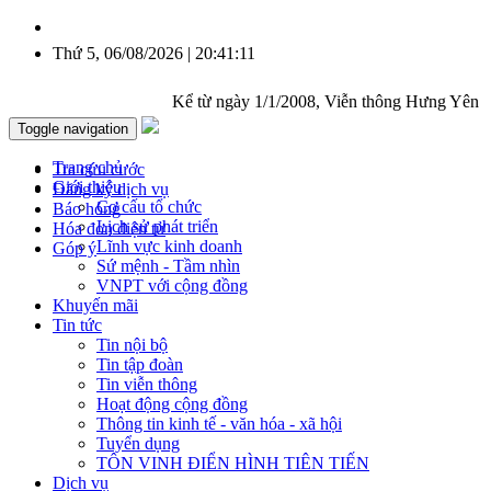
Thứ 5, 06/08/2026 | 20:41:12
Kể từ ngày 1/1/2008, Viễn thông Hưng Yên chính thức 
Toggle navigation
Trang chủ
Tra cứu cước
Giới thiệu
Đăng ký dịch vụ
Cơ cấu tổ chức
Báo hỏng
Lịch sử phát triển
Hóa đơn điện tử
Lĩnh vực kinh doanh
Góp ý
Sứ mệnh - Tầm nhìn
VNPT với cộng đồng
Khuyến mãi
Tin tức
Tin nội bộ
Tin tập đoàn
Tin viễn thông
Hoạt động cộng đồng
Thông tin kinh tế - văn hóa - xã hội
Tuyển dụng
TÔN VINH ĐIỂN HÌNH TIÊN TIẾN
Dịch vụ