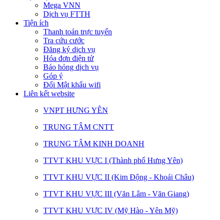
Mega VNN
Dịch vụ FTTH
Tiện ích
Thanh toán trực tuyến
Tra cứu cước
Đăng ký dịch vụ
Hóa đơn điện tử
Báo hỏng dịch vụ
Góp ý
Đổi Mật khẩu wifi
Liên kết website
VNPT HƯNG YÊN
TRUNG TÂM CNTT
TRUNG TÂM KINH DOANH
TTVT KHU VỰC I (Thành phố Hưng Yên)
TTVT KHU VỰC II (Kim Động - Khoái Châu)
TTVT KHU VỰC III (Văn Lâm - Văn Giang)
TTVT KHU VỰC IV (Mỹ Hào - Yên Mỹ)