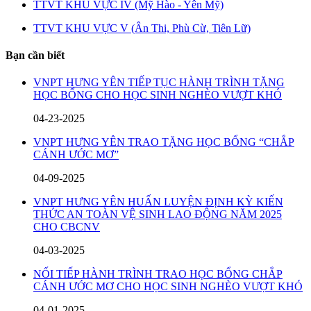
TTVT KHU VỰC IV (Mỹ Hào - Yên Mỹ)
TTVT KHU VỰC V (Ân Thi, Phù Cừ, Tiên Lữ)
Bạn cần biết
VNPT HƯNG YÊN TIẾP TỤC HÀNH TRÌNH TẶNG
HỌC BỔNG CHO HỌC SINH NGHÈO VƯỢT KHÓ
04-23-2025
VNPT HƯNG YÊN TRAO TẶNG HỌC BỔNG “CHẮP
CÁNH ƯỚC MƠ”
04-09-2025
VNPT HƯNG YÊN HUẤN LUYỆN ĐỊNH KỲ KIẾN
THỨC AN TOÀN VỆ SINH LAO ĐỘNG NĂM 2025
CHO CBCNV
04-03-2025
NỐI TIẾP HÀNH TRÌNH TRAO HỌC BỔNG CHẮP
CÁNH ƯỚC MƠ CHO HỌC SINH NGHÈO VƯỢT KHÓ
04-01-2025