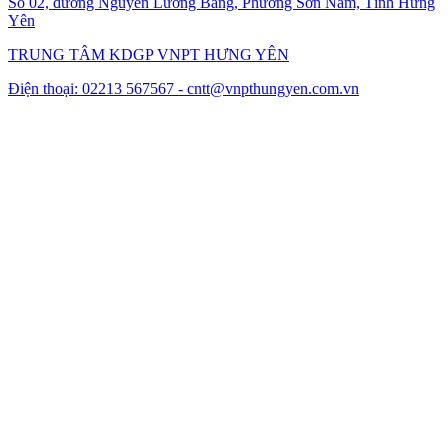
Số 02, đường Nguyễn Lương Bằng, Phường Sơn Nam, Tỉnh Hưng
Yên
TRUNG TÂM KDGP VNPT HƯNG YÊN
Điện thoại: 02213 567567 -
cntt@vnpthungyen.com.vn