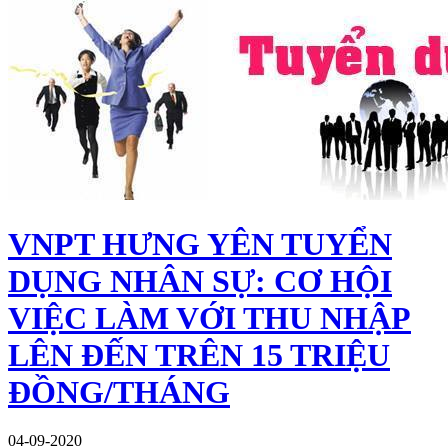
VNPT HƯNG YÊN TUYỂN
DỤNG NHÂN SỰ: CƠ HỘI
VIỆC LÀM VỚI THU NHẬP
LÊN ĐẾN TRÊN 15 TRIỆU
ĐỒNG/THÁNG
04-09-2020