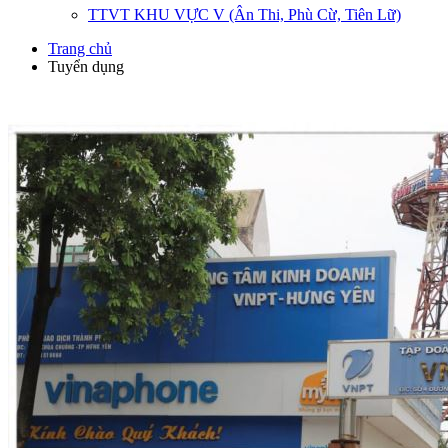
TTVT KHU VỰC V (Ân Thi, Phù Cừ, Tiên Lữ)
Trang chủ
Tuyển dụng