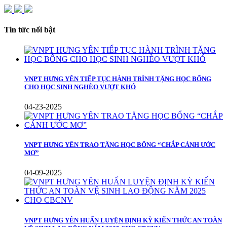
Tin tức nổi bật
VNPT HƯNG YÊN TIẾP TỤC HÀNH TRÌNH TẶNG HỌC BỔNG
CHO HỌC SINH NGHÈO VƯỢT KHÓ
04-23-2025
VNPT HƯNG YÊN TRAO TẶNG HỌC BỔNG “CHẮP CÁNH ƯỚC
MƠ”
04-09-2025
VNPT HƯNG YÊN HUẤN LUYỆN ĐỊNH KỲ KIẾN THỨC AN TOÀN