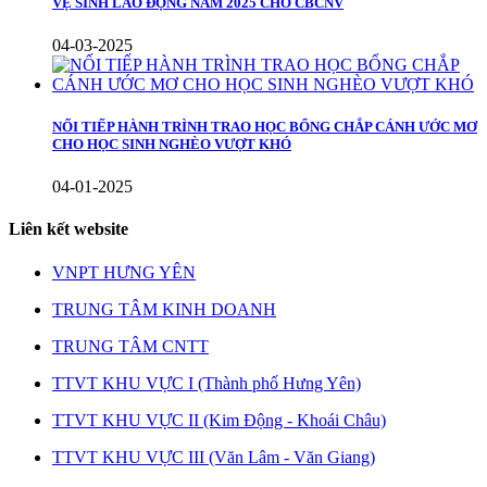
VỆ SINH LAO ĐỘNG NĂM 2025 CHO CBCNV
04-03-2025
NỐI TIẾP HÀNH TRÌNH TRAO HỌC BỔNG CHẮP CÁNH ƯỚC MƠ
CHO HỌC SINH NGHÈO VƯỢT KHÓ
04-01-2025
Liên kết website
VNPT HƯNG YÊN
TRUNG TÂM KINH DOANH
TRUNG TÂM CNTT
TTVT KHU VỰC I (Thành phố Hưng Yên)
TTVT KHU VỰC II (Kim Động - Khoái Châu)
TTVT KHU VỰC III (Văn Lâm - Văn Giang)