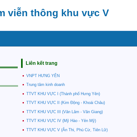
m viễn thông khu vực V
Liên kết trang
VNPT HƯNG YÊN
Trung tâm kinh doanh
TTVT KHU VỰC I (Thành phố Hưng Yên)
TTVT KHU VỰC II (Kim Động - Khoái Châu)
TTVT KHU VỰC III (Văn Lâm - Văn Giang)
TTVT KHU VỰC IV (Mỹ Hào - Yên Mỹ)
TTVT KHU VỰC V (Ân Thi, Phù Cừ, Tiên Lữ)