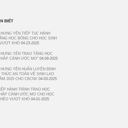
N BIẾT
 HƯNG YÊN TIẾP TỤC HÀNH
TẶNG HỌC BỔNG CHO HỌC SINH
VƯỢT KHÓ
04-23-2025
 HƯNG YÊN TRAO TẶNG HỌC
CHẮP CÁNH ƯỚC MƠ”
04-09-2025
 HƯNG YÊN HUẤN LUYỆN ĐỊNH
 THỨC AN TOÀN VỆ SINH LAO
ĂM 2025 CHO CBCNV
04-03-2025
TIẾP HÀNH TRÌNH TRAO HỌC
HẮP CÁNH ƯỚC MƠ CHO HỌC
GHÈO VƯỢT KHÓ
04-01-2025