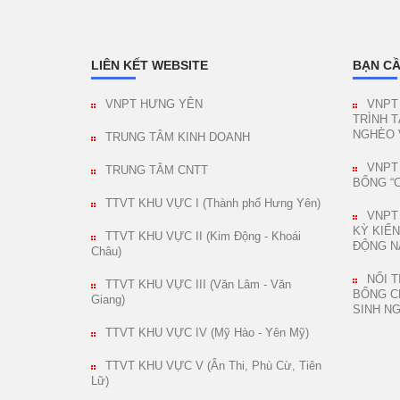
LIÊN KẾT WEBSITE
BẠN CẦ
VNPT HƯNG YÊN
VNPT
TRÌNH 
NGHÈO 
TRUNG TÂM KINH DOANH
VNPT
TRUNG TÂM CNTT
BỔNG “
TTVT KHU VỰC I (Thành phố Hưng Yên)
VNPT
KỲ KIẾN
TTVT KHU VỰC II (Kim Động - Khoái
ĐỘNG N
Châu)
NỐI 
TTVT KHU VỰC III (Văn Lâm - Văn
BỔNG C
Giang)
SINH N
TTVT KHU VỰC IV (Mỹ Hào - Yên Mỹ)
TTVT KHU VỰC V (Ân Thi, Phù Cừ, Tiên
Lữ)